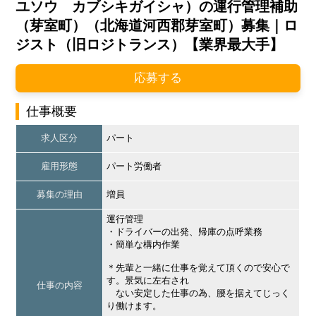
ユソウ カブシキガイシャ）の運行管理補助
（芽室町）（北海道河西郡芽室町）募集｜ロ
ジスト（旧ロジトランス）【業界最大手】
応募する
仕事概要
求人区分
パート
雇用形態
パート労働者
募集の理由
増員
運行管理
・ドライバーの出発、帰庫の点呼業務
・簡単な構内作業
＊先輩と一緒に仕事を覚えて頂くので安心で
す。景気に左右され
仕事の内容
ない安定した仕事の為、腰を据えてじっく
り働けます。