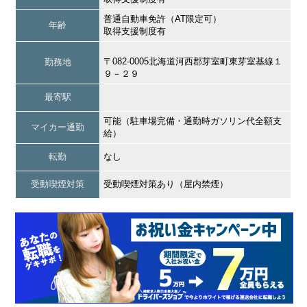
普通自動車免許（AT限定可）
年齢
取得支援制度有
〒082-0005北海道河西郡芽室町東芽室基線１
勤務地
９－２９
最寄駅
可能（駐車場完備・通勤時ガソリン代全額支
マイカー通勤
給）
転勤
なし
受動喫煙対策
受動喫煙対策あり（屋内禁煙）