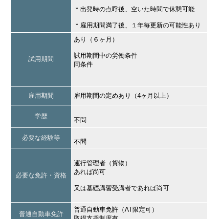
＊出発時の点呼後、空いた時間で休憩可能
＊雇用期間満了後、１年毎更新の可能性あり
あり（６ヶ月）
試用期間中の労働条件
試用期間
同条件
雇用期間
雇用期間の定めあり（4ヶ月以上）
学歴
不問
必要な経験等
不問
運行管理者（貨物）
あれば尚可
必要な免許・資格
又は基礎講習受講者であれば尚可
普通自動車免許（AT限定可）
普通自動車免許
取得支援制度有