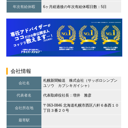
年次有給休暇
6ヶ月経過後の年次有給休暇日数：5日
会社情報
札幌新聞輸送 株式会社（サッポロシンブン
会社名
ユソウ カブシキガイシャ）
代表者名
代表取締役社長：増井 雅彦
〒063-0846 北海道札幌市西区八軒６条西１０
会社所在地
丁目３番２０号
最寄駅