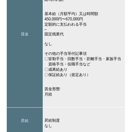
基本給（月額平均）又は時間額
450,000円〜670,000円
定額的に支払われる手当
–
賃金
固定残業代
なし
その他の手当等付記事項
〇皆勤手当・回数手当・距離手当・家族手当
資格手当・役職手当など
〇成果給あり
〇保証給あり（規定あり）
賃金形態
月給
昇給制度
昇給
なし