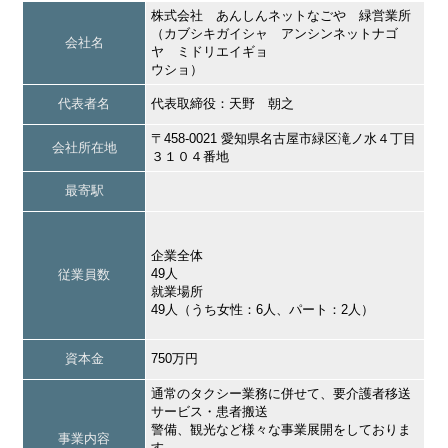
株式会社 あんしんネットなごや 緑営業所
（カブシキガイシャ アンシンネットナゴ
会社名
ヤ ミドリエイギョ
ウショ）
代表者名
代表取締役：天野 朝之
〒458-0021 愛知県名古屋市緑区滝ノ水４丁目
会社所在地
３１０４番地
最寄駅
企業全体
49人
従業員数
就業場所
49人（うち女性：6人、パート：2人）
資本金
750万円
通常のタクシー業務に併せて、要介護者移送
サービス・患者搬送
警備、観光など様々な事業展開をしておりま
事業内容
す。