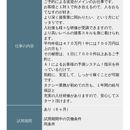
ご予約による送迎がメインのお仕事です。
お客様と１対１で向き合えるので、人をおも
てなすのが好き、
より深く接客業に関わりたい、という方にピ
ッタリです。
入社後も様々な研修が受講できますので、
より高いレベルの接客スキルを身に着けられ
ます。
平均年収は４７０万円！中には７００万円以
仕事の内容
上の方も！
その秘密は、１日に７０００件以上あるご予
約と、
ＡＩによるお客様の予測システム！指示を待
っているだけで、
気軽に、安定して、しっかり稼ぐことが可能
です。
タクシー業務が初めての方も、１年間の給与
保証と
充実の入社研修がありますので、安心してス
タート頂けます。
あり（６ヶ月）
試用期間中の労働条件
試用期間
同条件