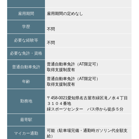
雇用期間
雇用期間の定めなし
学歴
不問
必要な経験等
不問
必要な免許・資格
普通自動車免許（AT限定可）
普通自動車免許
取得支援制度有
普通自動車免許（AT限定可）
年齢
取得支援制度有
〒458-0021愛知県名古屋市緑区滝ノ水４丁目
勤務地
３１０４番地
緑スポーツセンター バス停から徒歩５分
最寄駅
可能（駐車場完備・通勤時ガソリン代全額支
マイカー通勤
給）