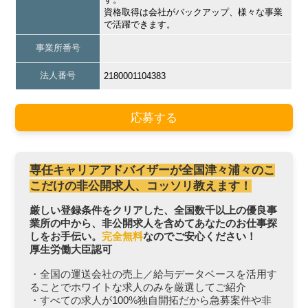
資格取得は会社がバックアップ、様々な事業
で活躍できます。
事業所番号
法人番号
2180001104383
応募する
専任キャリアアドバイザーが全国津々浦々のこ
こだけの非公開求人、コッソリ教えます！
厳しい登録条件をクリアした、全国数千以上の優良事
業所の中から、非公開求人を含めてあなたのお仕事探
しをお手伝い。
完全無料
なのでご安心ください！
厚生労働大臣認可
・全国の運送会社の売上／給与データベースを活用す
ることでホワイトな求人のみを厳選してご紹介
・すべての求人が100%独自開拓だから急募案件や非