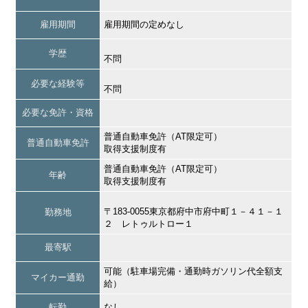
雇用期間
雇用期間の定めなし
学歴
不問
必要な経験等
不問
必要な免許・資格
普通自動車免許（AT限定可）
普通自動車免許
取得支援制度有
普通自動車免許（AT限定可）
年齢
取得支援制度有
〒183-0055東京都府中市府中町１－４１－１
勤務地
２ レトゥルトロー１
最寄駅
可能（駐車場完備・通勤時ガソリン代全額支
マイカー通勤
給）
転勤
なし