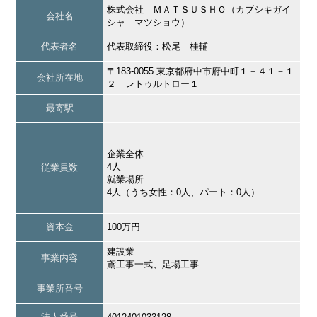
株式会社 ＭＡＴＳＵＳＨＯ（カブシキガイ
会社名
シャ マツショウ）
代表者名
代表取締役：松尾 桂輔
〒183-0055 東京都府中市府中町１－４１－１
会社所在地
２ レトゥルトロー１
最寄駅
企業全体
4人
従業員数
就業場所
4人（うち女性：0人、パート：0人）
資本金
100万円
建設業
事業内容
鳶工事一式、足場工事
事業所番号
法人番号