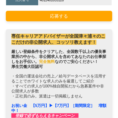
4012401033128
応募する
専任キャリアアドバイザーが全国津々浦々のこ
こだけの非公開求人、コッソリ教えます！
厳しい登録条件をクリアした、全国数千以上の優良事
業所の中から、非公開求人を含めてあなたのお仕事探
しをお手伝い。
完全無料
なのでご安心ください！
厚生労働大臣認可
・全国の運送会社の売上／給与データベースを活用す
ることでホワイトな求人のみを厳選してご紹介
・すべての求人が100%独自開拓だから急募案件や非
公開求人が多数
・正社員のみ。派遣は一切掲載しません
お祝い金 【5万円】▶︎【7万円】［期間限定］ 増額
中！
登録で必ずもらえるキャンペーン