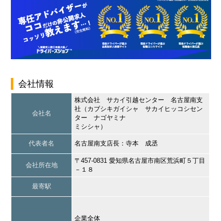
会社情報
株式会社 サカイ引越センター 名古屋南支
社（カブシキガイシャ サカイヒッコシセン
会社名
ター ナゴヤミナ
ミシシャ）
代表者名
名古屋南支店長：寺本 成丞
〒457-0831 愛知県名古屋市南区荒浜町５丁目
会社所在地
－１８
最寄駅
企業全体