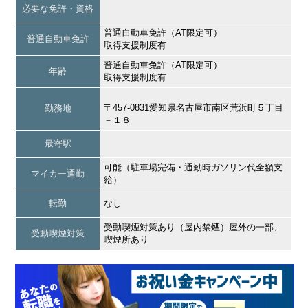
必要な免許・資格
普通自動車免許（AT限定可）
普通自動車免許
取得支援制度有
普通自動車免許（AT限定可）
年齢
取得支援制度有
〒457-0831愛知県名古屋市南区荒浜町５丁目
勤務地
－１８
最寄駅
可能（駐車場完備・通勤時ガソリン代全額支
マイカー通勤
給）
転勤
なし
受動喫煙対策あり（屋内禁煙）屋外の一部、
受動喫煙対策
喫煙所あり