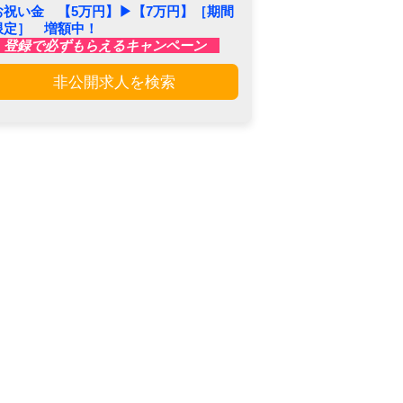
お祝い金 【5万円】▶︎【7万円】［期間
限定］ 増額中！
登録で必ずもらえるキャンペーン
非公開求人を検索