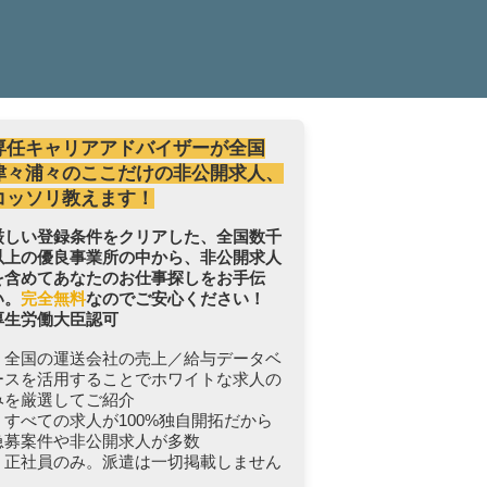
専任キャリアアドバイザーが全国
津々浦々のここだけの非公開求人、
コッソリ教えます！
厳しい登録条件をクリアした、全国数千
以上の優良事業所の中から、非公開求人
を含めてあなたのお仕事探しをお手伝
い。
完全無料
なのでご安心ください！
厚生労働大臣認可
・全国の運送会社の売上／給与データベ
ースを活用することでホワイトな求人の
みを厳選してご紹介
・すべての求人が100%独自開拓だから
急募案件や非公開求人が多数
・正社員のみ。派遣は一切掲載しません