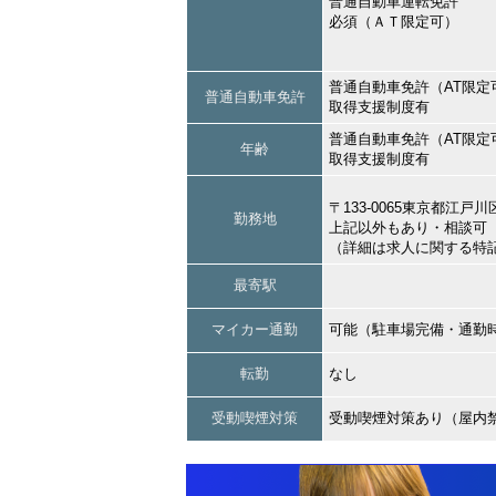
普通自動車運転免許
必須（ＡＴ限定可）
普通自動車免許（AT限定
普通自動車免許
取得支援制度有
普通自動車免許（AT限定
年齢
取得支援制度有
〒133-0065東京都江
勤務地
上記以外もあり・相談可
（詳細は求人に関する特
最寄駅
マイカー通勤
可能（駐車場完備・通勤
転勤
なし
受動喫煙対策
受動喫煙対策あり（屋内