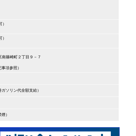
可）
可）
戸川区南篠崎町２丁目９－７
記事項参照）
時ガソリン代全額支給）
禁煙）