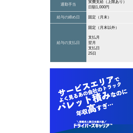
実費支給（上限あり）
通勤手当
日額1,000円
給与の締め日
固定（月末）
固定（月末以外）
支払月
給与の支払日
翌月
支払日
25日