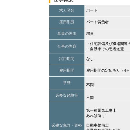
求人区分
パート
雇用形態
パート労働者
募集の理由
増員
・住宅設備及び機器関連
仕事の内容
・自動車での患者送迎
試用期間
なし
雇用期間
雇用期間の定めあり（4
学歴
不問
必要な経験等
不問
第一種電気工事士
あれば尚可
必要な免許・資格
自動車整備士