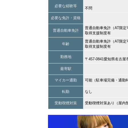
必要な経験等
不問
必要な免許・資格
普通自動車免許（AT限定
普通自動車免許
取得支援制度有
普通自動車免許（AT限定
年齢
取得支援制度有
勤務地
〒457-0841愛知県名
最寄駅
マイカー通勤
可能（駐車場完備・通勤
転勤
なし
受動喫煙対策
受動喫煙対策あり（屋内