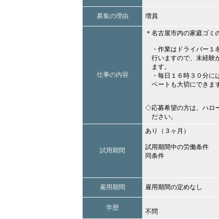
募集の理由
増員
＊名古屋市内の家庭ゴミ
・作業はドライバー１名
行いますので、未経験か
ます。
仕事の内容
・毎日１６時３０分に
ベートも大切にできま
◇応募希望の方は、ハロ
ださい。
あり（３ヶ月）
試用期間中の労働条件
試用期間
同条件
雇用期間
雇用期間の定めなし
学歴
不問