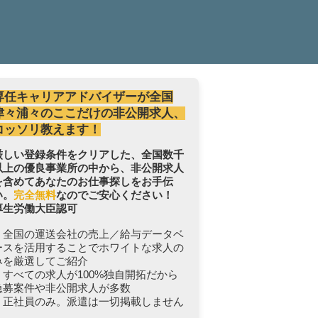
専任キャリアアドバイザーが全国
津々浦々のここだけの非公開求人、
コッソリ教えます！
厳しい登録条件をクリアした、全国数千
以上の優良事業所の中から、非公開求人
を含めてあなたのお仕事探しをお手伝
い。
完全無料
なのでご安心ください！
厚生労働大臣認可
・全国の運送会社の売上／給与データベ
ースを活用することでホワイトな求人の
みを厳選してご紹介
・すべての求人が100%独自開拓だから
急募案件や非公開求人が多数
・正社員のみ。派遣は一切掲載しません