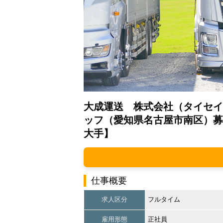
大成運送 株式会社（タイセイ
ッフ（愛知県名古屋市南区）募
大手】
仕事概要
求人区分
フルタイム
雇用形態
正社員