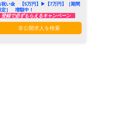
お祝い金 【5万円】▶︎【7万円】［期間
限定］ 増額中！
登録で必ずもらえるキャンペーン
非公開求人を検索