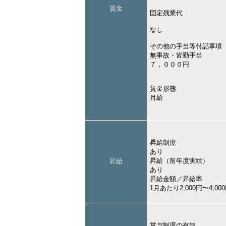
賃金
固定残業代
なし
その他の手当等付記事項
無事故・皆勤手当
７，０００円
賃金形態
月給
昇給制度
あり
昇給（前年度実績）
昇給
あり
昇給金額／昇給率
1月あたり2,000円〜4,
賞与制度の有無