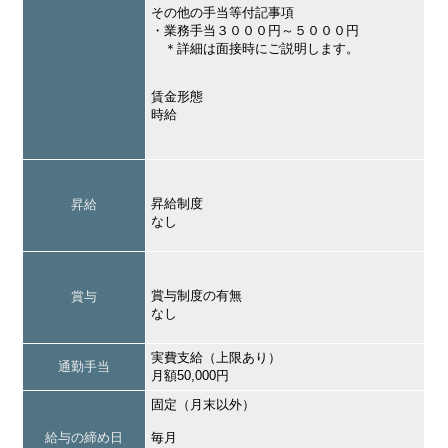
その他の手当等付記事項
・業務手当３０００円～５０００円
＊詳細は面接時にご説明します。
賃金形態
時給
昇給制度
昇給
なし
賞与制度の有無
賞与
なし
実費支給（上限あり）
通勤手当
月額50,000円
固定（月末以外）
給与の締め日
毎月