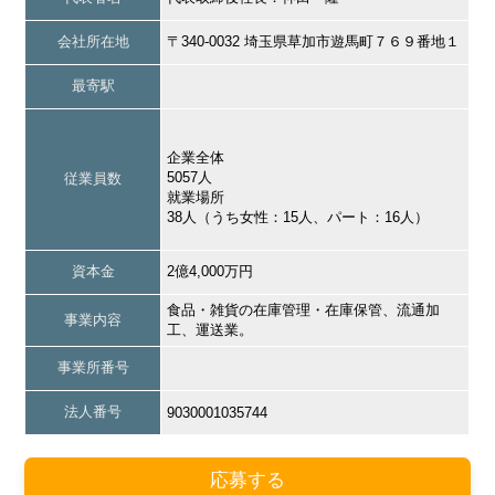
会社所在地
〒340-0032 埼玉県草加市遊馬町７６９番地１
最寄駅
企業全体
5057人
従業員数
就業場所
38人（うち女性：15人、パート：16人）
資本金
2億4,000万円
食品・雑貨の在庫管理・在庫保管、流通加
事業内容
工、運送業。
事業所番号
法人番号
9030001035744
応募する