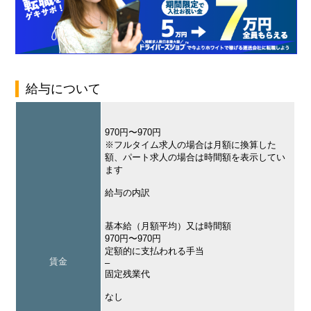
給与について
970円〜970円
※フルタイム求人の場合は月額に換算した
額、パート求人の場合は時間額を表示してい
ます
給与の内訳
基本給（月額平均）又は時間額
970円〜970円
定額的に支払われる手当
賃金
–
固定残業代
なし