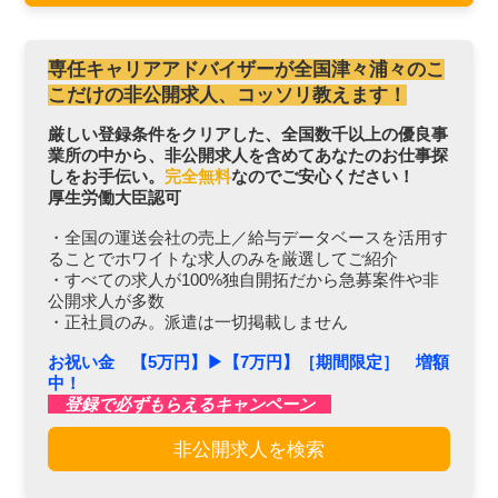
専任キャリアアドバイザーが全国津々浦々のこ
こだけの非公開求人、コッソリ教えます！
厳しい登録条件をクリアした、全国数千以上の優良事
業所の中から、非公開求人を含めてあなたのお仕事探
しをお手伝い。
完全無料
なのでご安心ください！
厚生労働大臣認可
・全国の運送会社の売上／給与データベースを活用す
ることでホワイトな求人のみを厳選してご紹介
・すべての求人が100%独自開拓だから急募案件や非
公開求人が多数
・正社員のみ。派遣は一切掲載しません
お祝い金 【5万円】▶︎【7万円】［期間限定］ 増額
中！
登録で必ずもらえるキャンペーン
非公開求人を検索