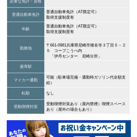
必要な免許・資格
普通自動車免許（AT限定可）
普通自動車免許
取得支援制度有
普通自動車免許（AT限定可）
年齢
取得支援制度有
〒661-0981兵庫県尼崎市猪名寺３丁目５－２
勤務地
５ コープこうべ内
「伊丹センター 尼崎分所」
最寄駅
可能（駐車場完備・通勤時ガソリン代全額支
マイカー通勤
給）
転勤
なし
受動喫煙対策あり（屋内禁煙）喫煙スペース
受動喫煙対策
あり（屋外の場合もあり）