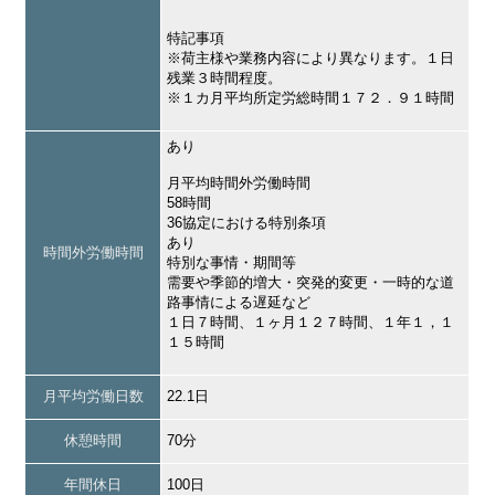
特記事項
※荷主様や業務内容により異なります。１日
残業３時間程度。
※１カ月平均所定労総時間１７２．９１時間
あり
月平均時間外労働時間
58時間
36協定における特別条項
あり
時間外労働時間
特別な事情・期間等
需要や季節的増大・突発的変更・一時的な道
路事情による遅延など
１日７時間、１ヶ月１２７時間、１年１，１
１５時間
月平均労働日数
22.1日
休憩時間
70分
年間休日
100日