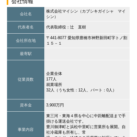
会社情報
株式会社マイシン（カブシキガイシャ マイ
会社名
シン）
代表者名
代表取締役：辻 直樹
〒441-8077 愛知県豊橋市神野新田町字トノ割
会社所在地
１５－１
最寄駅
企業全体
177人
従業員数
就業場所
32人（うち女性：12人、パート：0人）
資本金
3,900万円
東三河・東海４県を中心に中距離配送まで手
掛ける運送会社です。
豊川御津町と浜松中里町に営業所を展開。自
事業内容
社冷蔵庫も所有し、常