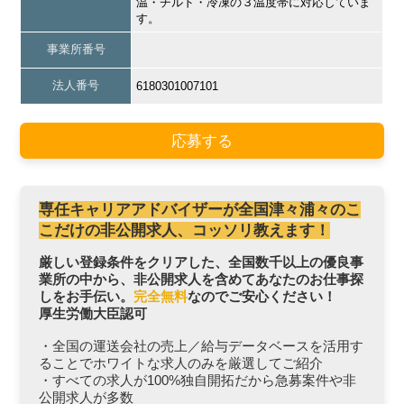
温・チルド・冷凍の３温度帯に対応していま
す。
事業所番号
法人番号
6180301007101
応募する
専任キャリアアドバイザーが全国津々浦々のこ
こだけの非公開求人、コッソリ教えます！
厳しい登録条件をクリアした、全国数千以上の優良事
業所の中から、非公開求人を含めてあなたのお仕事探
しをお手伝い。
完全無料
なのでご安心ください！
厚生労働大臣認可
・全国の運送会社の売上／給与データベースを活用す
ることでホワイトな求人のみを厳選してご紹介
・すべての求人が100%独自開拓だから急募案件や非
公開求人が多数