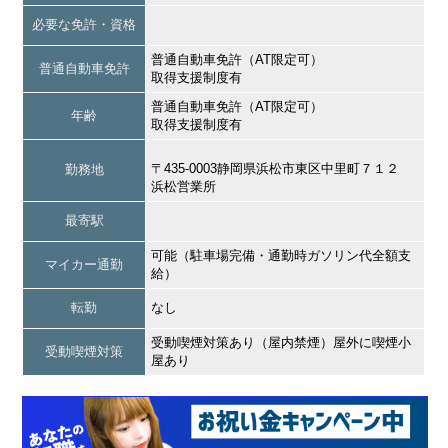
必要な免許・資格
普通自動車免許（AT限定可）
普通自動車免許
取得支援制度有
普通自動車免許（AT限定可）
年齢
取得支援制度有
〒435-0003静岡県浜松市東区中里町７１２
勤務地
浜松営業所
最寄駅
可能（駐車場完備・通勤時ガソリン代全額支
マイカー通勤
給）
転勤
なし
受動喫煙対策あり（屋内禁煙）屋外に喫煙小
受動喫煙対策
屋あり