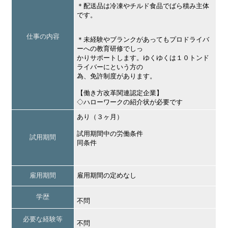
＊配送品は冷凍やチルド食品でばら積み主体
です。
仕事の内容
＊未経験やブランクがあってもプロドライバ
ーへの教育研修でしっ
かりサポートします。ゆくゆくは１０トンド
ライバーにという方の
為、免許制度があります。
【働き方改革関連認定企業】
◇ハローワークの紹介状が必要です
あり（３ヶ月）
試用期間中の労働条件
試用期間
同条件
雇用期間
雇用期間の定めなし
学歴
不問
必要な経験等
不問