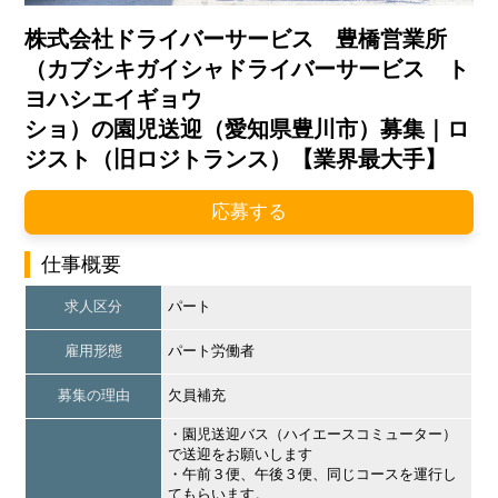
株式会社ドライバーサービス 豊橋営業所
（カブシキガイシャドライバーサービス ト
ヨハシエイギョウ
ショ）の園児送迎（愛知県豊川市）募集｜ロ
ジスト（旧ロジトランス）【業界最大手】
応募する
仕事概要
求人区分
パート
雇用形態
パート労働者
募集の理由
欠員補充
・園児送迎バス（ハイエースコミューター）
で送迎をお願いします
・午前３便、午後３便、同じコースを運行し
てもらいます。