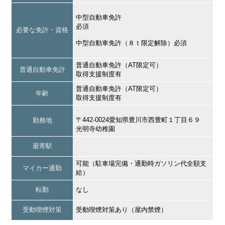
中型自動車免許
必須
必要な免許・資格
中型自動車免許（８ｔ限定解除）必須
普通自動車免許（AT限定可）
普通自動車免許
取得支援制度有
普通自動車免許（AT限定可）
年齢
取得支援制度有
〒442-0024愛知県豊川市西豊町１丁目６９
勤務地
光明寺幼稚園
最寄駅
可能（駐車場完備・通勤時ガソリン代全額支
マイカー通勤
給）
転勤
なし
受動喫煙対策
受動喫煙対策あり（屋内禁煙）