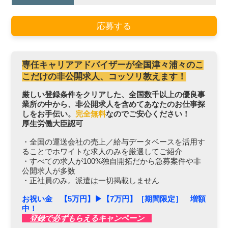
応募する
専任キャリアアドバイザーが全国津々浦々のこ
こだけの非公開求人、コッソリ教えます！
厳しい登録条件をクリアした、全国数千以上の優良事
業所の中から、非公開求人を含めてあなたのお仕事探
しをお手伝い。
完全無料
なのでご安心ください！
厚生労働大臣認可
・全国の運送会社の売上／給与データベースを活用す
ることでホワイトな求人のみを厳選してご紹介
・すべての求人が100%独自開拓だから急募案件や非
公開求人が多数
・正社員のみ。派遣は一切掲載しません
お祝い金 【5万円】▶︎【7万円】［期間限定］ 増額
中！
登録で必ずもらえるキャンペーン