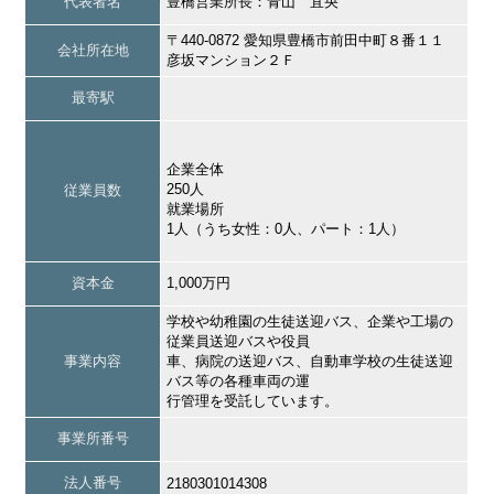
代表者名
豊橋営業所長：青山 宜央
〒440-0872 愛知県豊橋市前田中町８番１１
会社所在地
彦坂マンション２Ｆ
最寄駅
企業全体
250人
従業員数
就業場所
1人（うち女性：0人、パート：1人）
資本金
1,000万円
学校や幼稚園の生徒送迎バス、企業や工場の
従業員送迎バスや役員
事業内容
車、病院の送迎バス、自動車学校の生徒送迎
バス等の各種車両の運
行管理を受託しています。
事業所番号
法人番号
2180301014308