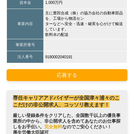
資本金
1,000万円
主に豊田合成（株）の協力会社の自動車部品
を、工場から物流セン
事業内容
ターなどへ安全・迅速・確実を心がけて輸送
しています。
飲料水の配送
事業所番号
法人番号
9180002040191
応募する
専任キャリアアドバイザーが全国津々浦々のこ
こだけの非公開求人、コッソリ教えます！
厳しい登録条件をクリアした、全国数千以上の優良事
業所の中から、非公開求人を含めてあなたのお仕事探
しをお手伝い。
完全無料
なのでご安心ください！
厚生労働大臣認可