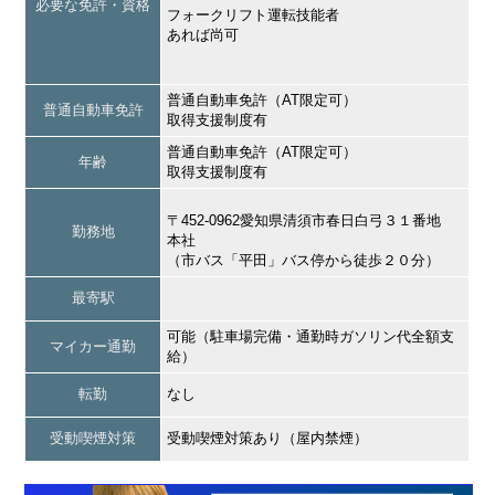
必要な免許・資格
フォークリフト運転技能者
あれば尚可
普通自動車免許（AT限定可）
普通自動車免許
取得支援制度有
普通自動車免許（AT限定可）
年齢
取得支援制度有
〒452-0962愛知県清須市春日白弓３１番地
勤務地
本社
（市バス「平田」バス停から徒歩２０分）
最寄駅
可能（駐車場完備・通勤時ガソリン代全額支
マイカー通勤
給）
転勤
なし
受動喫煙対策
受動喫煙対策あり（屋内禁煙）