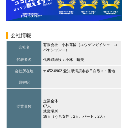
会社情報
有限会社 小林運輸（ユウゲンガイシャ コ
会社名
バヤシウンユ）
代表者名
代表取締役：小林 晴美
会社所在地
〒452-0962 愛知県清須市春日白弓３１番地
最寄駅
企業全体
67人
従業員数
就業場所
39人（うち女性：2人、パート：2人）