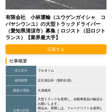
有限会社 小林運輸（ユウゲンガイシャ コ
バヤシウンユ）の大型トラックドライバー
（愛知県清須市）募集｜ロジスト（旧ロジト
ランス）【業界最大手】
応募する
仕事概要
求人区分
フルタイム
雇用形態
正社員以外（契約社員）
募集の理由
欠員補充
大型トラックを使用し、自動車部品の輸送を
お願いします。
積込み、荷降しは、フォークリフトを使用し
仕事の内容