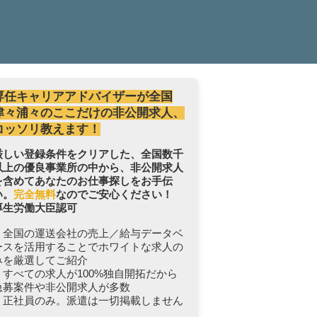
専任キャリアアドバイザーが全国
津々浦々のここだけの非公開求人、
コッソリ教えます！
厳しい登録条件をクリアした、全国数千
以上の優良事業所の中から、非公開求人
を含めてあなたのお仕事探しをお手伝
い。
完全無料
なのでご安心ください！
厚生労働大臣認可
・全国の運送会社の売上／給与データベ
ースを活用することでホワイトな求人の
みを厳選してご紹介
・すべての求人が100%独自開拓だから
急募案件や非公開求人が多数
・正社員のみ。派遣は一切掲載しません