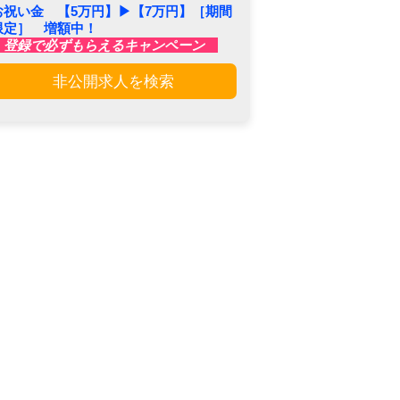
お祝い金 【5万円】▶︎【7万円】［期間
限定］ 増額中！
登録で必ずもらえるキャンペーン
非公開求人を検索