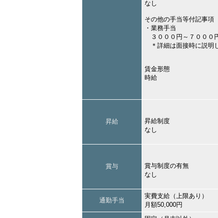
なし
その他の手当等付記事項
・業務手当
３０００円～７０００
＊詳細は面接時に説明
賃金形態
時給
昇給制度
昇給
なし
賞与制度の有無
賞与
なし
実費支給（上限あり）
通勤手当
月額50,000円