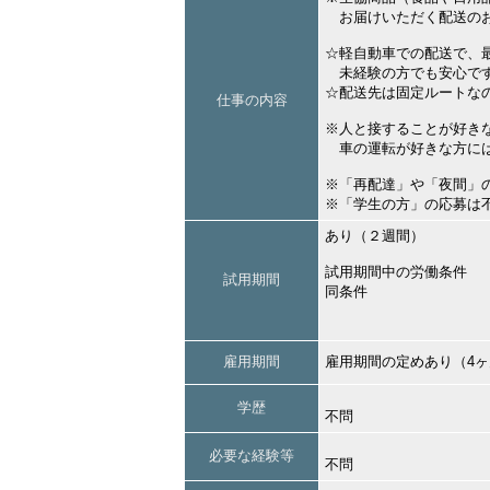
お届けいただく配送の
☆軽自動車での配送で、
未経験の方でも安心で
☆配送先は固定ルートな
仕事の内容
※人と接することが好き
車の運転が好きな方には
※「再配達」や「夜間」
※「学生の方」の応募は
あり（２週間）
試用期間中の労働条件
試用期間
同条件
雇用期間
雇用期間の定めあり（4
学歴
不問
必要な経験等
不問