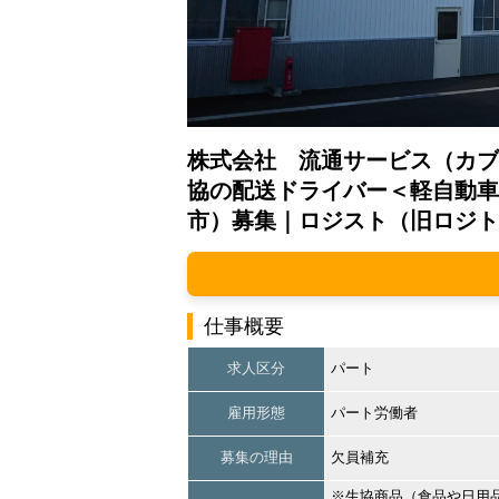
株式会社 流通サービス（カブ
協の配送ドライバー＜軽自動車
市）募集｜ロジスト（旧ロジト
仕事概要
求人区分
パート
雇用形態
パート労働者
募集の理由
欠員補充
※生協商品（食品や日用