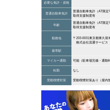
必要な免許・資格
普通自動車免許（AT限定
普通自動車免許
取得支援制度有
普通自動車免許（AT限定
年齢
取得支援制度有
〒203-0031東京都東
勤務地
株式会社流通サービス『
最寄駅
マイカー通勤
可能（駐車場完備・通勤
転勤
なし
受動喫煙対策
受動喫煙対策あり（屋内