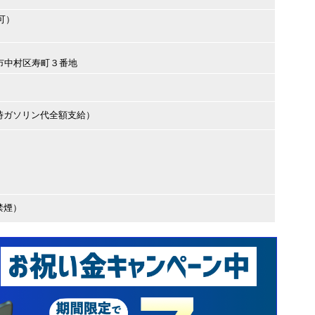
可）
古屋市中村区寿町３番地
時ガソリン代全額支給）
禁煙）