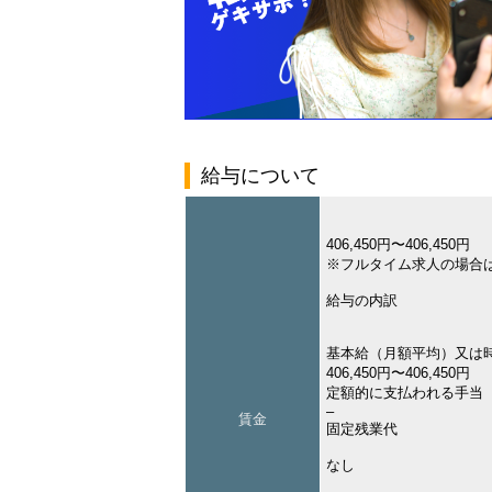
給与について
406,450円〜406,450円
※フルタイム求人の場合
給与の内訳
基本給（月額平均）又は
406,450円〜406,450円
定額的に支払われる手当
–
賃金
固定残業代
なし