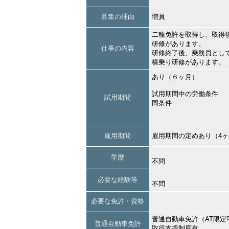
募集の理由
増員
二種免許を取得し、取得
研修があります。
仕事の内容
研修終了後、乗務員とし
横乗り研修があります。
あり（６ヶ月）
試用期間中の労働条件
試用期間
同条件
雇用期間
雇用期間の定めあり（4
学歴
不問
必要な経験等
不問
必要な免許・資格
普通自動車免許（AT限定
普通自動車免許
取得支援制度有