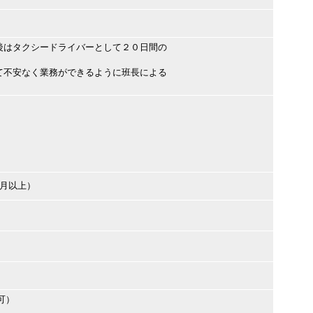
後はタクシードライバーとして２０日間の
て不安なく業務ができるように班長による
ヶ月以上）
可）