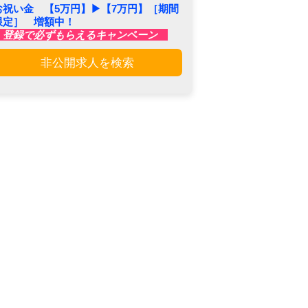
お祝い金 【5万円】▶︎【7万円】［期間
限定］ 増額中！
登録で必ずもらえるキャンペーン
非公開求人を検索