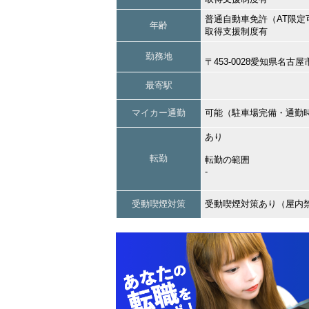
普通自動車免許（AT限定
年齢
取得支援制度有
勤務地
〒453-0028愛知県名
最寄駅
マイカー通勤
可能（駐車場完備・通勤
あり
転勤
転勤の範囲
‐
受動喫煙対策
受動喫煙対策あり（屋内