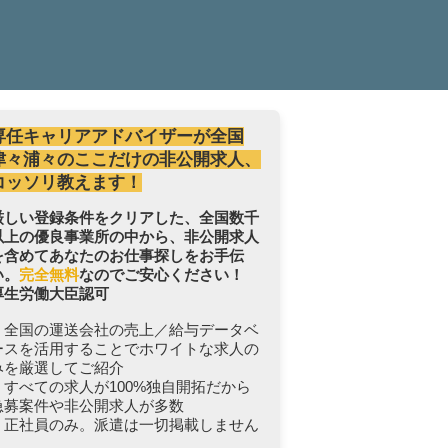
専任キャリアアドバイザーが全国
津々浦々のここだけの非公開求人、
コッソリ教えます！
厳しい登録条件をクリアした、全国数千
以上の優良事業所の中から、非公開求人
を含めてあなたのお仕事探しをお手伝
い。
完全無料
なのでご安心ください！
厚生労働大臣認可
・全国の運送会社の売上／給与データベ
ースを活用することでホワイトな求人の
みを厳選してご紹介
・すべての求人が100%独自開拓だから
急募案件や非公開求人が多数
・正社員のみ。派遣は一切掲載しません