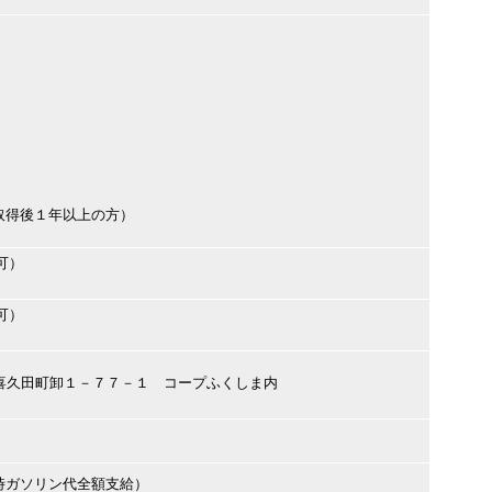
取得後１年以上の方）
可）
可）
山市喜久田町卸１－７７－１ コープふくしま内
時ガソリン代全額支給）