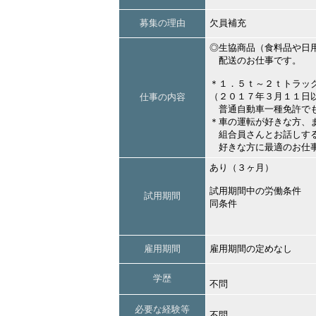
募集の理由
欠員補充
◎生協商品（食料品や日
配送のお仕事です。
＊１．５ｔ～２ｔトラッ
（２０１７年３月１１日
仕事の内容
普通自動車一種免許でも
＊車の運転が好きな方、
組合員さんとお話しする
好きな方に最適のお仕
あり（３ヶ月）
試用期間中の労働条件
試用期間
同条件
雇用期間
雇用期間の定めなし
学歴
不問
必要な経験等
不問