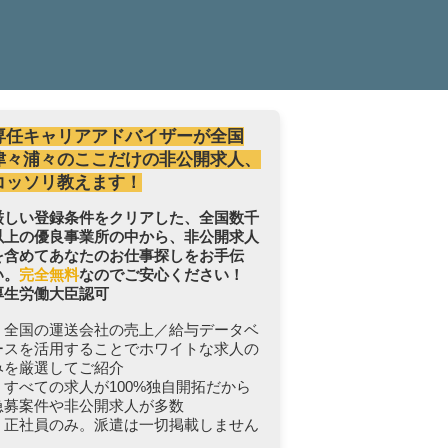
専任キャリアアドバイザーが全国
津々浦々のここだけの非公開求人、
コッソリ教えます！
厳しい登録条件をクリアした、全国数千
以上の優良事業所の中から、非公開求人
を含めてあなたのお仕事探しをお手伝
い。
完全無料
なのでご安心ください！
厚生労働大臣認可
・全国の運送会社の売上／給与データベ
ースを活用することでホワイトな求人の
みを厳選してご紹介
・すべての求人が100%独自開拓だから
急募案件や非公開求人が多数
・正社員のみ。派遣は一切掲載しません