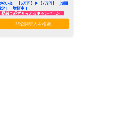
お祝い金 【5万円】▶︎【7万円】［期間
限定］ 増額中！
登録で必ずもらえるキャンペーン
非公開求人を検索