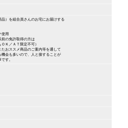
用品）を組合員さんのお宅にお届けする
ク使用
以前の免許取得の方は
ＯＫ／ＡＴ限定不可）
またおススメ商品のご案内等を通して
機会も多いので、人と接することが
事です。