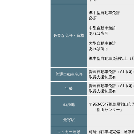
準中型自動車免許
必須
中型自動車免許
あれば尚可
必要な免許・資格
大型自動車免許
あれば尚可
準中型自動車免許以上（
普通自動車免許（AT限定
普通自動車免許
取得支援制度有
普通自動車免許（AT限定
年齢
取得支援制度有
〒963-0547福島県郡
勤務地
「郡山センター」
最寄駅
マイカー通勤
可能（駐車場完備・通勤