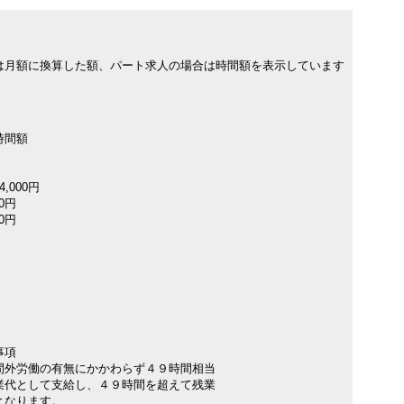
は月額に換算した額、パート求人の場合は時間額を表示しています
時間額
,000円
00円
00円
事項
間外労働の有無にかかわらず４９時間相当
代として支給し、４９時間を超えて残業
となります。