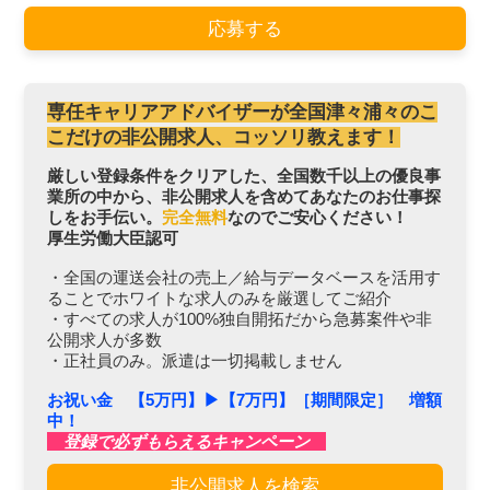
応募する
専任キャリアアドバイザーが全国津々浦々のこ
こだけの非公開求人、コッソリ教えます！
厳しい登録条件をクリアした、全国数千以上の優良事
業所の中から、非公開求人を含めてあなたのお仕事探
しをお手伝い。
完全無料
なのでご安心ください！
厚生労働大臣認可
・全国の運送会社の売上／給与データベースを活用す
ることでホワイトな求人のみを厳選してご紹介
・すべての求人が100%独自開拓だから急募案件や非
公開求人が多数
・正社員のみ。派遣は一切掲載しません
お祝い金 【5万円】▶︎【7万円】［期間限定］ 増額
中！
登録で必ずもらえるキャンペーン
非公開求人を検索