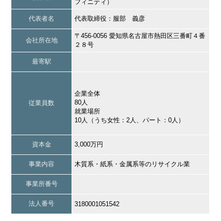
フィニティ）
代表者名
代表取締役：服部 義彦
〒456-0056 愛知県名古屋市熱田区三番町４番
会社所在地
２８号
最寄駅
企業全体
80人
従業員数
就業場所
10人（うち女性：2人、パート：0人）
資本金
3,000万円
事業内容
木質系・紙系・金属系等のリサイクル業
事業所番号
法人番号
3180001051542