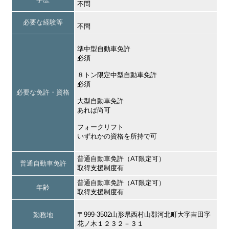
不問
必要な経験等
不問
準中型自動車免許
必須
８トン限定中型自動車免許
必須
必要な免許・資格
大型自動車免許
あれば尚可
フォークリフト
いずれかの資格を所持で可
普通自動車免許（AT限定可）
普通自動車免許
取得支援制度有
普通自動車免許（AT限定可）
年齢
取得支援制度有
〒999-3502山形県西村山郡河北町大字吉田字
勤務地
花ノ木１２３２－３１