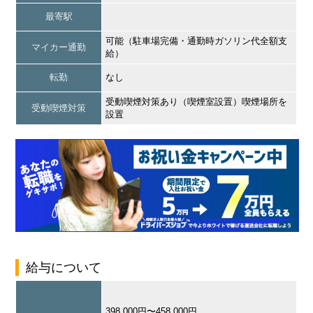
最寄駅
可能（駐車場完備・通勤時ガソリン代全額支
マイカー通勤
給）
転勤
なし
受動喫煙対策あり（喫煙室設置）喫煙場所を
受動喫煙対策
設置
給与について
398,000円〜458,000円