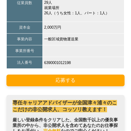
29人
従業員数
就業場所
26人（うち女性：1人、パート：1人）
資本金
2,000万円
事業内容
一般区域貨物運送業
事業所番号
法人番号
6390001012198
応募する
専任キャリアアドバイザーが全国津々浦々のこ
こだけの非公開求人、コッソリ教えます！
厳しい登録条件をクリアした、全国数千以上の優良事
業所の中から、非公開求人を含めてあなたのお仕事探
しをお手伝い。
完全無料
なのでご安心ください！