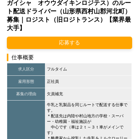
ガイシャ オウウダイキンロジテス）のルー
ト配送ドライバー（山形県西村山郡河北町）
募集｜ロジスト（旧ロジトランス）【業界最
大手】
応募する
仕事概要
求人区分
フルタイム
雇用形態
正社員
募集の理由
欠員補充
牛乳と乳製品を同じルートで配送する仕事で
す。
＊配送先は内陸や村山地方の学校・スーパ
ー・幼稚園・福祉施設が
中心です（車は２ｔ～３ｔ車がメインで
す）
＊酪農家から搾乳した牛乳をミルクローリー