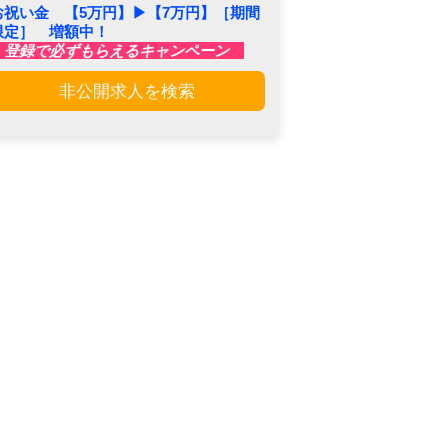
お祝い金 【5万円】▶︎【7万円】［期間
限定］ 増額中！
登録で必ずもらえるキャンペーン
非公開求人を検索