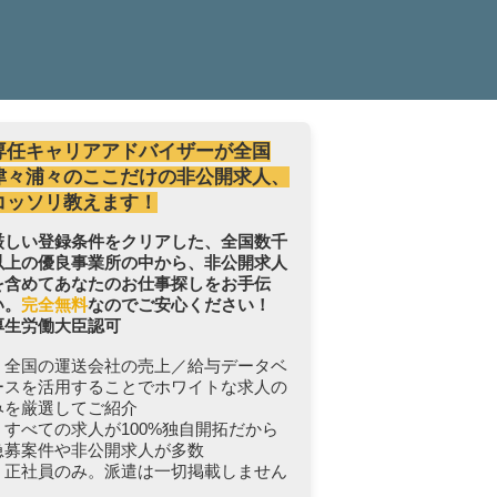
専任キャリアアドバイザーが全国
津々浦々のここだけの非公開求人、
コッソリ教えます！
厳しい登録条件をクリアした、全国数千
以上の優良事業所の中から、非公開求人
を含めてあなたのお仕事探しをお手伝
い。
完全無料
なのでご安心ください！
厚生労働大臣認可
・全国の運送会社の売上／給与データベ
ースを活用することでホワイトな求人の
みを厳選してご紹介
・すべての求人が100%独自開拓だから
急募案件や非公開求人が多数
・正社員のみ。派遣は一切掲載しません