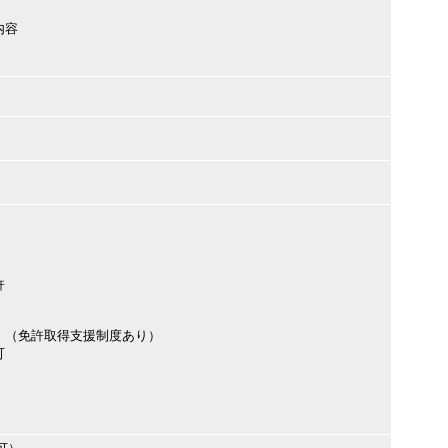
内容
許
。（免許取得支援制度あり）
可