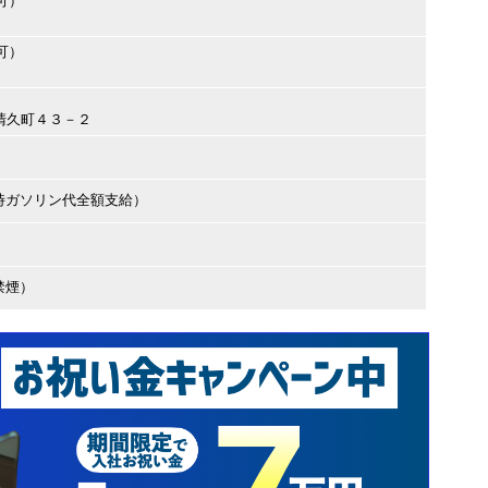
可）
可）
市清久町４３－２
時ガソリン代全額支給）
禁煙）