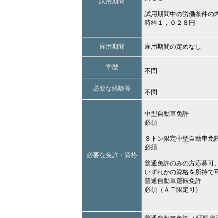
試用期間
試用期間中の労働条件の
時給１，０２８円
雇用期間
雇用期間の定めなし
学歴
不問
必要な経験等
不問
中型自動車免許
必須
８トン限定中型自動車免
必須
必要な免許・資格
普通免許のみの方応募可
いずれかの資格を所持で
普通自動車運転免許
必須（ＡＴ限定可）