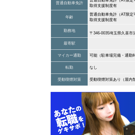
普通自動車免許（AT限定
普通自動車免許
取得支援制度有
普通自動車免許（AT限定
年齢
取得支援制度有
勤務地
〒346-0035埼玉県久喜
最寄駅
マイカー通勤
可能（駐車場完備・通勤
転勤
なし
受動喫煙対策
受動喫煙対策あり（屋内