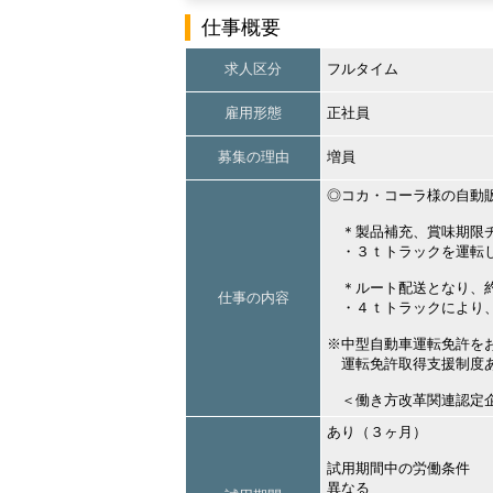
仕事概要
求人区分
フルタイム
雇用形態
正社員
募集の理由
増員
◎コカ・コーラ様の自動
＊製品補充、賞味期限チ
・３ｔトラックを運転し
＊ルート配送となり、約
仕事の内容
・４ｔトラックにより、
※中型自動車運転免許を
運転免許取得支援制度あ
＜働き方改革関連認定企
あり（３ヶ月）
試用期間中の労働条件
異なる