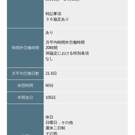
特記事項
３６協定あり
あり
月平均時間外労働時間
時間外労働時間
20時間
36協定における特別条項
なし
月平均労働日数
21.6日
休憩時間
60分
年間休日
105日
休日
日曜日，その他
週休二日制
その他