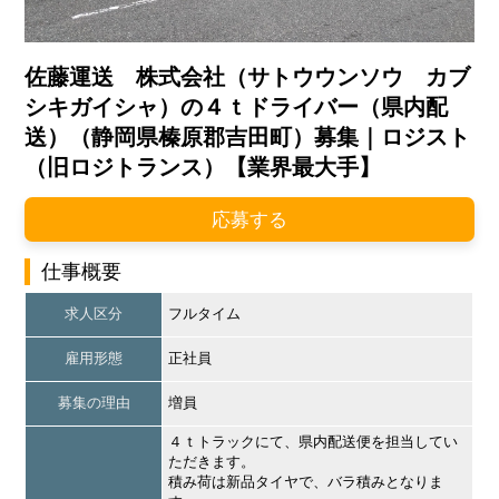
佐藤運送 株式会社（サトウウンソウ カブ
シキガイシャ）の４ｔドライバー（県内配
送）（静岡県榛原郡吉田町）募集｜ロジスト
（旧ロジトランス）【業界最大手】
応募する
仕事概要
求人区分
フルタイム
雇用形態
正社員
募集の理由
増員
４ｔトラックにて、県内配送便を担当してい
ただきます。
積み荷は新品タイヤで、バラ積みとなりま