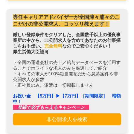
専任キャリアアドバイザーが全国津々浦々のこ
こだけの非公開求人、コッソリ教えます！
厳しい登録条件をクリアした、全国数千以上の優良事
業所の中から、非公開求人を含めてあなたのお仕事探
しをお手伝い。
完全無料
なのでご安心ください！
厚生労働大臣認可
・全国の運送会社の売上／給与データベースを活用す
ることでホワイトな求人のみを厳選してご紹介
・すべての求人が100%独自開拓だから急募案件や非
公開求人が多数
・正社員のみ。派遣は一切掲載しません
お祝い金 【5万円】▶︎【7万円】［期間限定］ 増額
中！
登録で必ずもらえるキャンペーン
非公開求人を検索