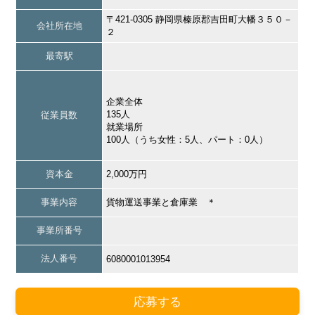
〒421-0305 静岡県榛原郡吉田町大幡３５０－
会社所在地
２
最寄駅
企業全体
135人
従業員数
就業場所
100人（うち女性：5人、パート：0人）
資本金
2,000万円
事業内容
貨物運送事業と倉庫業 ＊
事業所番号
法人番号
6080001013954
応募する