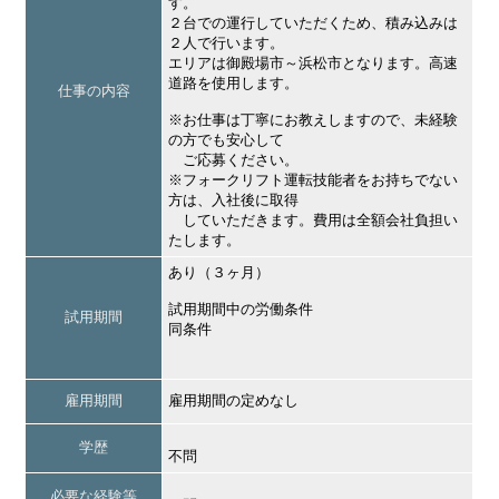
す。
２台での運行していただくため、積み込みは
２人で行います。
エリアは御殿場市～浜松市となります。高速
道路を使用します。
仕事の内容
※お仕事は丁寧にお教えしますので、未経験
の方でも安心して
ご応募ください。
※フォークリフト運転技能者をお持ちでない
方は、入社後に取得
していただきます。費用は全額会社負担い
たします。
あり（３ヶ月）
試用期間中の労働条件
試用期間
同条件
雇用期間
雇用期間の定めなし
学歴
不問
必要な経験等