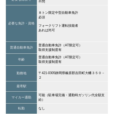
不問
８トン限定中型自動車免許
必須
必要な免許・資格
フォークリフト運転技能者
あれば尚可
普通自動車免許（AT限定可）
普通自動車免許
取得支援制度有
普通自動車免許（AT限定可）
年齢
取得支援制度有
〒421-0305静岡県榛原郡吉田町大幡３５０－
勤務地
２
最寄駅
可能（駐車場完備・通勤時ガソリン代全額支
マイカー通勤
給）
転勤
なし