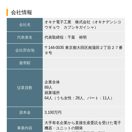
会社情報
オキナ電子工業 株式会社（オキナデンシコ
会社名
ウギョウ カブシキガイシャ）
代表者名
代表取締役：千葉 裕明
〒144-0035 東京都大田区南蒲田２丁目２７番
会社所在地
９号
最寄駅
企業全体
89人
従業員数
就業場所
64人（うち女性：28人、パート：11人）
資本金
3,100万円
大手有名企業から直接生産委託を受けた電子
事業内容
機器・ユニットの開発