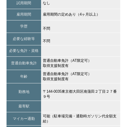
試用期間
なし
雇用期間
雇用期間の定めあり（4ヶ月以上）
学歴
不問
必要な経験等
不問
必要な免許・資格
普通自動車免許（AT限定可）
普通自動車免許
取得支援制度有
普通自動車免許（AT限定可）
年齢
取得支援制度有
〒144-0035東京都大田区南蒲田２丁目２７番
勤務地
９号
最寄駅
可能（駐車場完備・通勤時ガソリン代全額支
マイカー通勤
給）