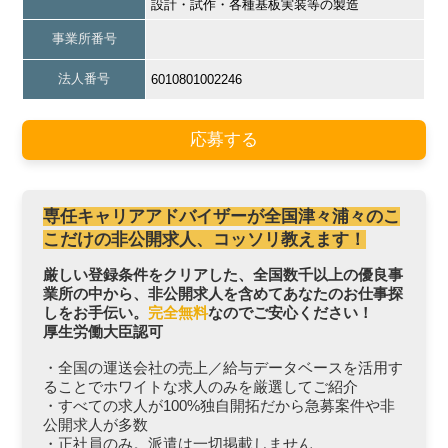
設計・試作・各種基板実装等の製造
事業所番号
法人番号
6010801002246
応募する
専任キャリアアドバイザーが全国津々浦々のこ
こだけの非公開求人、コッソリ教えます！
厳しい登録条件をクリアした、全国数千以上の優良事
業所の中から、非公開求人を含めてあなたのお仕事探
しをお手伝い。
完全無料
なのでご安心ください！
厚生労働大臣認可
・全国の運送会社の売上／給与データベースを活用す
ることでホワイトな求人のみを厳選してご紹介
・すべての求人が100%独自開拓だから急募案件や非
公開求人が多数
・正社員のみ。派遣は一切掲載しません