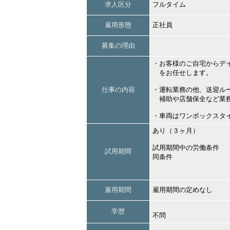
求人区分
フルタイム
雇用形態
正社員
募集の理由
・お客様のご自宅からデ
をお任せします。
仕事の内容
・運転業務の他、送迎ル
補助や店舗保全など業務
・車両はワンボックスタ
あり（３ヶ月）
試用期間中の労働条件
試用期間
同条件
雇用期間
雇用期間の定めなし
学歴
不問