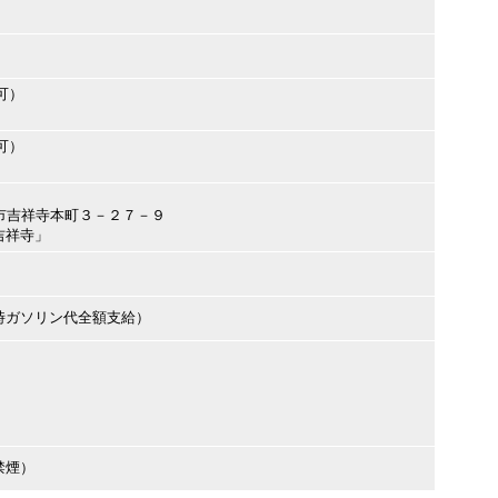
可）
可）
蔵野市吉祥寺本町３－２７－９
吉祥寺」
時ガソリン代全額支給）
禁煙）