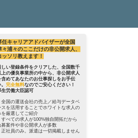
専任キャリアアドバイザーが全国
津々浦々のここだけの非公開求人、
コッソリ教えます！
厳しい登録条件をクリアした、全国数千
以上の優良事業所の中から、非公開求人
を含めてあなたのお仕事探しをお手伝
い。
完全無料
なのでご安心ください！
厚生労働大臣認可
・全国の運送会社の売上／給与データベ
ースを活用することでホワイトな求人の
みを厳選してご紹介
・すべての求人が100%独自開拓だから
急募案件や非公開求人が多数
・正社員のみ。派遣は一切掲載しません