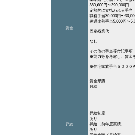
380,600円〜390,000円
定額的に支払われる手当
職務手当30,000円〜30,0
処遇改善手当5,000円〜5,
賃金
固定残業代
なし
その他の手当等付記事項
※能力等を考慮し、賃金
※住宅家族手当５０００
賃金形態
月給
昇給制度
あり
昇給（前年度実績）
昇給
あり
昇給金額／昇給率