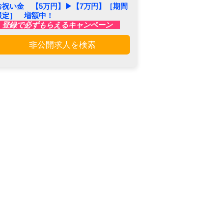
お祝い金 【5万円】▶︎【7万円】［期間
限定］ 増額中！
登録で必ずもらえるキャンペーン
非公開求人を検索