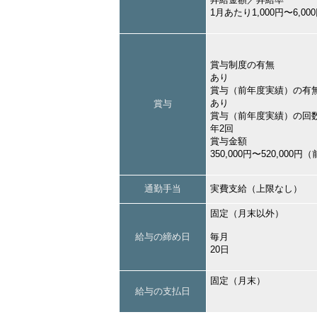
1月あたり1,000円〜6,
賞与制度の有無
あり
賞与（前年度実績）の有
あり
賞与
賞与（前年度実績）の回
年2回
賞与金額
350,000円〜520,000
通勤手当
実費支給（上限なし）
固定（月末以外）
給与の締め日
毎月
20日
固定（月末）
給与の支払日