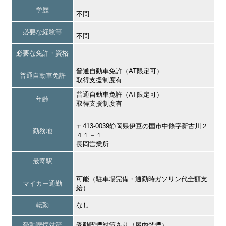
学歴
不問
必要な経験等
不問
必要な免許・資格
普通自動車免許（AT限定可）
普通自動車免許
取得支援制度有
普通自動車免許（AT限定可）
年齢
取得支援制度有
〒413-0039静岡県伊豆の国市中條字新古川２
勤務地
４１－１
長岡営業所
最寄駅
可能（駐車場完備・通勤時ガソリン代全額支
マイカー通勤
給）
転勤
なし
受動喫煙対策
受動喫煙対策あり（屋内禁煙）