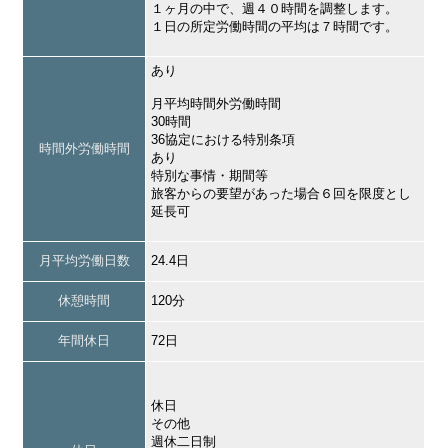
１ヶ月の中で、週４０時間を調整します。
１日の所定労働時間の平均は７時間です。
あり
月平均時間外労働時間
30時間
36協定における特別条項
時間外労働時間
あり
特別な事情・期間等
旅客からの要望があった場合６回を限度とし
延長可
月平均労働日数
24.4日
休憩時間
120分
年間休日
72日
休日
その他
週休二日制