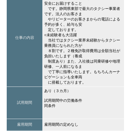
安全にお届けすること
です。静岡県東部で最大のタクシー事業者
です。法人のお客さま
やリピーターのお客さまからの電話による
予約が多く、給与も安
定しております。
○未経験者も大活躍
仕事の内容
当社ではタクシー業界未経験からタクシー
乗務員になられた方が
８割です。２種免許取得費用は全額当社が
負担いたします（養成
制度あり）また、入社後は同乗研修や地理
研修、一人前になるま
で丁寧に指導いたします。もちろんカーナ
ビゲーションも全車両
に搭載しております。
あり（３カ月）
試用期間中の労働条件
試用期間
同条件
雇用期間
雇用期間の定めなし