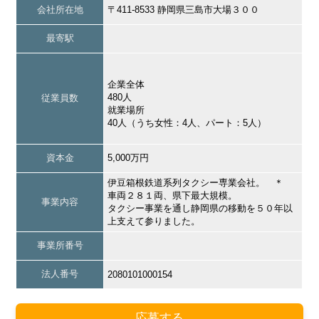
会社所在地
〒411-8533 静岡県三島市大場３００
最寄駅
企業全体
480人
従業員数
就業場所
40人（うち女性：4人、パート：5人）
資本金
5,000万円
伊豆箱根鉄道系列タクシー専業会社。 ＊
車両２８１両、県下最大規模。
事業内容
タクシー事業を通し静岡県の移動を５０年以
上支えて参りました。
事業所番号
法人番号
2080101000154
応募する