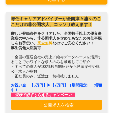
専任キャリアアドバイザーが全国津々浦々のこ
こだけの非公開求人、コッソリ教えます！
厳しい登録条件をクリアした、全国数千以上の優良事
業所の中から、非公開求人を含めてあなたのお仕事探
しをお手伝い。
完全無料
なのでご安心ください！
厚生労働大臣認可
・全国の運送会社の売上／給与データベースを活用す
ることでホワイトな求人のみを厳選してご紹介
・すべての求人が100%独自開拓だから急募案件や非
公開求人が多数
・正社員のみ。派遣は一切掲載しません
お祝い金 【5万円】▶︎【7万円】［期間限定］ 増額
中！
登録で必ずもらえるキャンペーン
非公開求人を検索