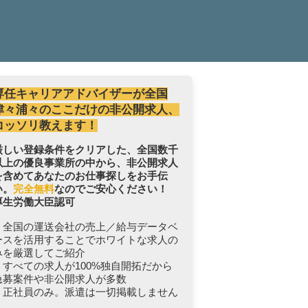
専任キャリアアドバイザーが全国
津々浦々のここだけの非公開求人、
コッソリ教えます！
厳しい登録条件をクリアした、全国数千
以上の優良事業所の中から、非公開求人
を含めてあなたのお仕事探しをお手伝
い。
完全無料
なのでご安心ください！
厚生労働大臣認可
・全国の運送会社の売上／給与データベ
ースを活用することでホワイトな求人の
みを厳選してご紹介
・すべての求人が100%独自開拓だから
急募案件や非公開求人が多数
・正社員のみ。派遣は一切掲載しません