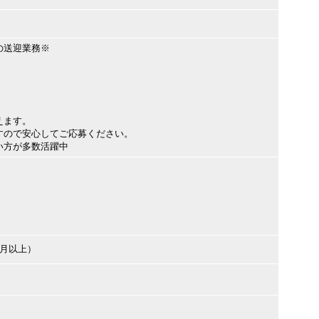
の送迎業務※
えます。
すので安心してご応募ください。
い方が多数活躍中
ヶ月以上）