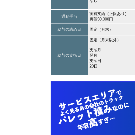
なし
実費支給（上限あり）
通勤手当
月額50,000円
給与の締め日
固定（月末）
固定（月末以外）
支払月
給与の支払日
翌月
支払日
20日