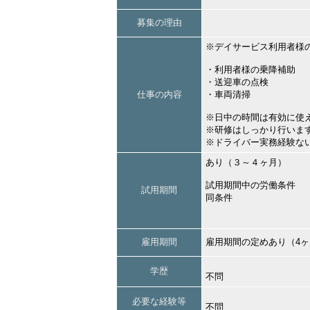
募集の理由
※デイサービス利用者様
・利用者様の乗降補助
・送迎車の点検
仕事の内容
・車両清掃
※日中の時間は有効に使
※研修はしっかり行いま
※ドライバー実務経験な
あり（３～４ヶ月）
試用期間中の労働条件
試用期間
同条件
雇用期間
雇用期間の定めあり（4
学歴
不問
必要な経験等
不問