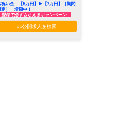
お祝い金 【5万円】▶︎【7万円】［期間
限定］ 増額中！
登録で必ずもらえるキャンペーン
非公開求人を検索