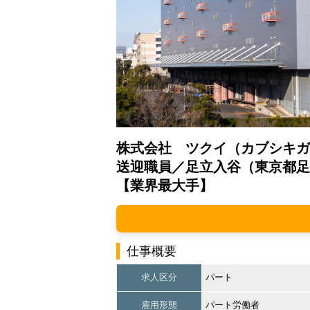
株式会社 ツクイ（カブシキガ
送迎職員／足立入谷（東京都足
【業界最大手】
仕事概要
求人区分
パート
雇用形態
パート労働者