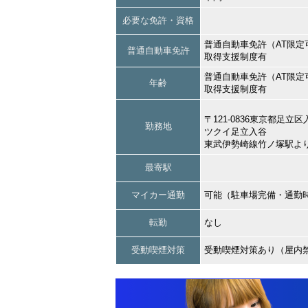
必要な免許・資格
普通自動車免許（AT限定
普通自動車免許
取得支援制度有
普通自動車免許（AT限定
年齢
取得支援制度有
〒121-0836東京都足立
勤務地
ツクイ足立入谷
東武伊勢崎線竹ノ塚駅よ
最寄駅
マイカー通勤
可能（駐車場完備・通勤
転勤
なし
受動喫煙対策
受動喫煙対策あり（屋内