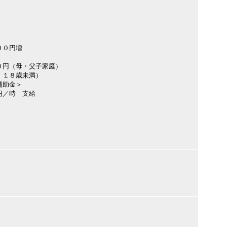
００円増
０円（母・父子家庭）
：１８歳未満）
補助金＞
円／時 支給