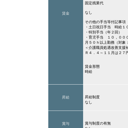
固定残業代
なし
賃金
その他の手当等付記事項
・土日祝日手当 時給１
・特別手当（年２回）
・育児手当 １０，００
月５０ｈ以上勤務（対象
＜介護職員処遇改善支援
Ｒ４．４～１１月は２７
賃金形態
時給
昇給制度
昇給
なし
賞与制度の有無
賞与