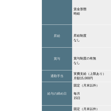
賃金形態
時給
昇給制度
昇給
なし
賞与制度の有無
賞与
なし
実費支給（上限あり）
通勤手当
月額15,000円
固定（月末以外）
給与の締め日
毎月
15日
固定（月末以外）