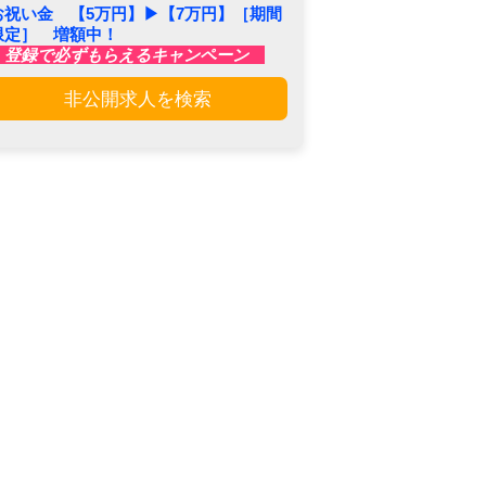
お祝い金 【5万円】▶︎【7万円】［期間
限定］ 増額中！
登録で必ずもらえるキャンペーン
非公開求人を検索