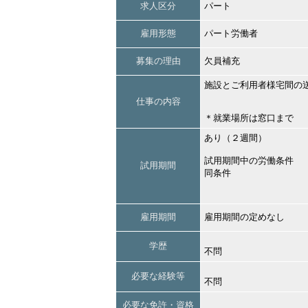
求人区分
パート
雇用形態
パート労働者
募集の理由
欠員補充
施設とご利用者様宅間の
仕事の内容
＊就業場所は窓口まで
あり（２週間）
試用期間中の労働条件
試用期間
同条件
雇用期間
雇用期間の定めなし
学歴
不問
必要な経験等
不問
必要な免許・資格