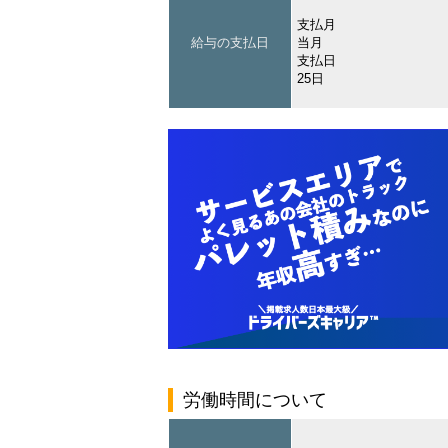
支払月
給与の支払日
当月
支払日
25日
労働時間について