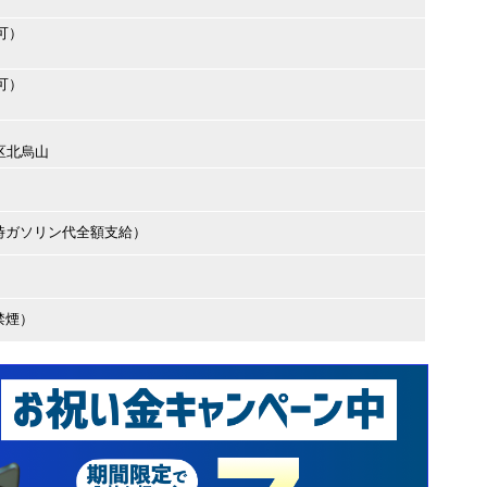
可）
可）
谷区北烏山
時ガソリン代全額支給）
禁煙）