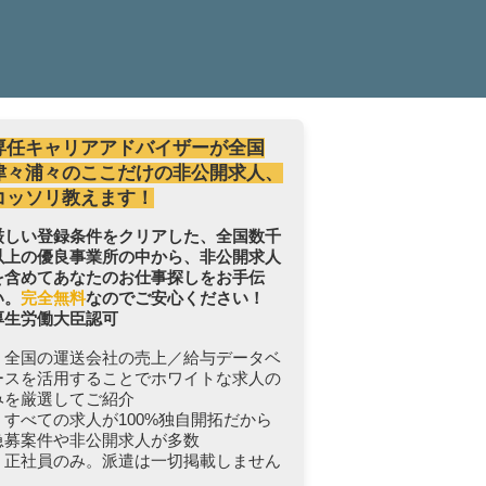
専任キャリアアドバイザーが全国
津々浦々のここだけの非公開求人、
コッソリ教えます！
厳しい登録条件をクリアした、全国数千
以上の優良事業所の中から、非公開求人
を含めてあなたのお仕事探しをお手伝
い。
完全無料
なのでご安心ください！
厚生労働大臣認可
・全国の運送会社の売上／給与データベ
ースを活用することでホワイトな求人の
みを厳選してご紹介
・すべての求人が100%独自開拓だから
急募案件や非公開求人が多数
・正社員のみ。派遣は一切掲載しません