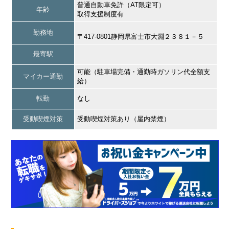
普通自動車免許（AT限定可）
年齢
取得支援制度有
勤務地
〒417-0801静岡県富士市大淵２３８１－５
最寄駅
可能（駐車場完備・通勤時ガソリン代全額支
マイカー通勤
給）
転勤
なし
受動喫煙対策
受動喫煙対策あり（屋内禁煙）