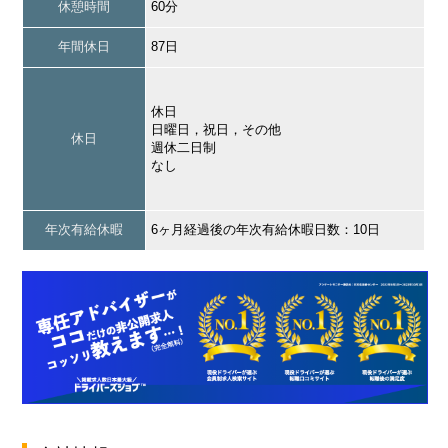
休憩時間
60分
年間休日
87日
休日
日曜日，祝日，その他
休日
週休二日制
なし
年次有給休暇
6ヶ月経過後の年次有給休暇日数：10日