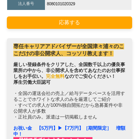
法人番号
8080101020329
応募する
専任キャリアアドバイザーが全国津々浦々のこ
こだけの非公開求人、コッソリ教えます！
厳しい登録条件をクリアした、全国数千以上の優良事
業所の中から、非公開求人を含めてあなたのお仕事探
しをお手伝い。
完全無料
なのでご安心ください！
厚生労働大臣認可
・全国の運送会社の売上／給与データベースを活用す
ることでホワイトな求人のみを厳選してご紹介
・すべての求人が100%独自開拓だから急募案件や非
公開求人が多数
・正社員のみ。派遣は一切掲載しません
お祝い金 【5万円】▶︎【7万円】［期間限定］ 増額
中！