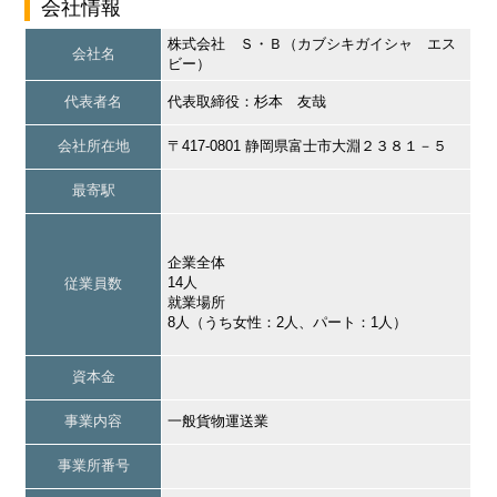
会社情報
株式会社 Ｓ・Ｂ（カブシキガイシャ エス
会社名
ビー）
代表者名
代表取締役：杉本 友哉
会社所在地
〒417-0801 静岡県富士市大淵２３８１－５
最寄駅
企業全体
14人
従業員数
就業場所
8人（うち女性：2人、パート：1人）
資本金
事業内容
一般貨物運送業
事業所番号