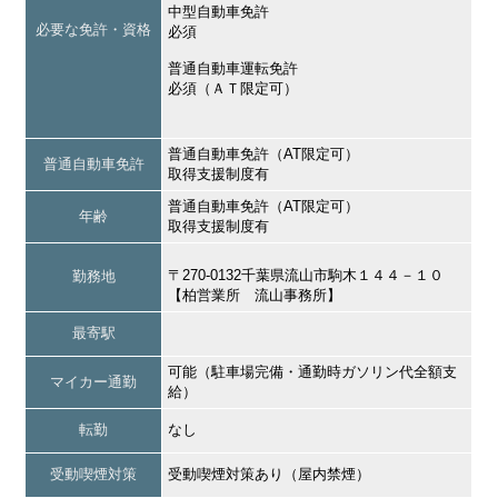
中型自動車免許
必要な免許・資格
必須
普通自動車運転免許
必須（ＡＴ限定可）
普通自動車免許（AT限定可）
普通自動車免許
取得支援制度有
普通自動車免許（AT限定可）
年齢
取得支援制度有
〒270-0132千葉県流山市駒木１４４－１０
勤務地
【柏営業所 流山事務所】
最寄駅
可能（駐車場完備・通勤時ガソリン代全額支
マイカー通勤
給）
転勤
なし
受動喫煙対策
受動喫煙対策あり（屋内禁煙）