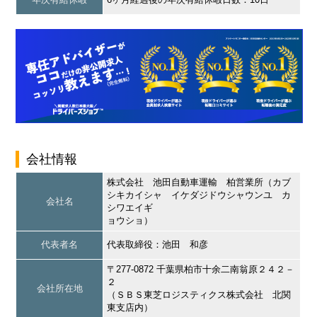
会社情報
株式会社 池田自動車運輸 柏営業所（カブ
シキカイシャ イケダジドウシャウンユ カ
会社名
シワエイギ
ョウショ）
代表者名
代表取締役：池田 和彦
〒277-0872 千葉県柏市十余二南翁原２４２－
２
会社所在地
（ＳＢＳ東芝ロジスティクス株式会社 北関
東支店内）