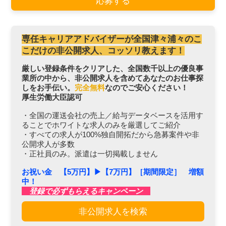
応募する
専任キャリアアドバイザーが全国津々浦々のこ
こだけの非公開求人、コッソリ教えます！
厳しい登録条件をクリアした、全国数千以上の優良事
業所の中から、非公開求人を含めてあなたのお仕事探
しをお手伝い。
完全無料
なのでご安心ください！
厚生労働大臣認可
・全国の運送会社の売上／給与データベースを活用す
ることでホワイトな求人のみを厳選してご紹介
・すべての求人が100%独自開拓だから急募案件や非
公開求人が多数
・正社員のみ。派遣は一切掲載しません
お祝い金 【5万円】▶︎【7万円】［期間限定］ 増額
中！
登録で必ずもらえるキャンペーン
非公開求人を検索