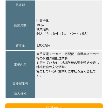
最寄駅
企業全体
190人
従業員数
就業場所
54人（うち女性：3人、パート：0人）
資本金
1,000万円
大手家電メーカー、宅配便、自動車メーカー
等の荷物の輸配送業務
を行っている他、地域学校の楽器輸送を通じ
事業内容
地域社会の文化活動に
協力している印旛栄町に本社を置く会社で
す。
事業所番号
法人番号