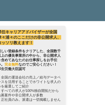
専任キャリアアドバイザーが全国
津々浦々のここだけの非公開求人、
コッソリ教えます！
厳しい登録条件をクリアした、全国数千
以上の優良事業所の中から、非公開求人
を含めてあなたのお仕事探しをお手伝
い。
完全無料
なのでご安心ください！
厚生労働大臣認可
・全国の運送会社の売上／給与データベ
ースを活用することでホワイトな求人の
みを厳選してご紹介
・すべての求人が100%独自開拓だから
急募案件や非公開求人が多数
・正社員のみ。派遣は一切掲載しません