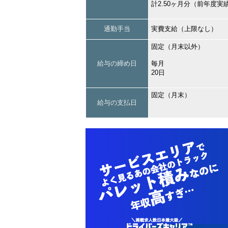
計2.50ヶ月分（前年度実
通勤手当
実費支給（上限なし）
固定（月末以外）
給与の締め日
毎月
20日
固定（月末）
給与の支払日