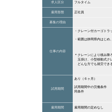
求人区分
フルタイム
雇用形態
正社員
募集の理由
・クレーン付カーゴトラ
・範囲は静岡県内はじめ
仕事の内容
＊クレーンにより積み降
玉掛け、小型移動式クレ
どんな方でも就労できる
あり（６ヶ月）
試用期間中の労働条件
試用期間
同条件
雇用期間
雇用期間の定めなし