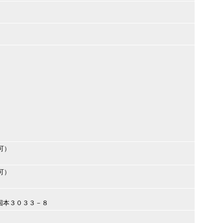
可）
可）
市国本３０３３－８