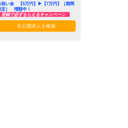
お祝い金 【5万円】▶︎【7万円】［期間
限定］ 増額中！
登録で必ずもらえるキャンペーン
非公開求人を検索