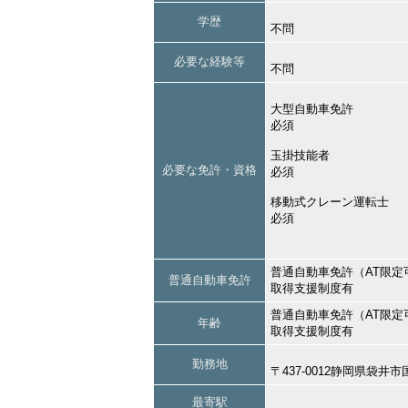
学歴
不問
必要な経験等
不問
大型自動車免許
必須
玉掛技能者
必要な免許・資格
必須
移動式クレーン運転士
必須
普通自動車免許（AT限定
普通自動車免許
取得支援制度有
普通自動車免許（AT限定
年齢
取得支援制度有
勤務地
〒437-0012静岡県袋井
最寄駅