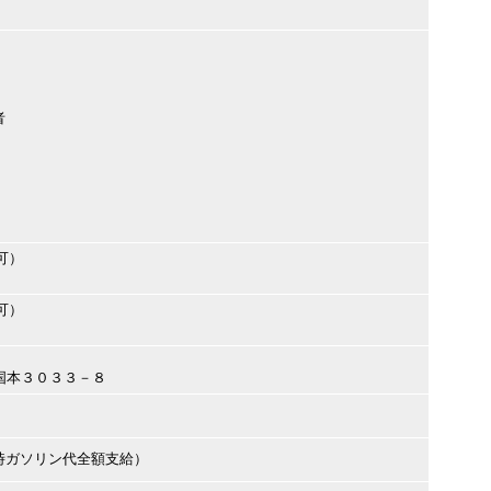
者
可）
可）
市国本３０３３－８
時ガソリン代全額支給）