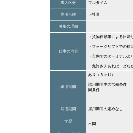
求人区分
フルタイム
雇用形態
正社員
募集の理由
・貨物自動車による日帰
・フォークリフトでの積
仕事の内容
・市内でのターミナルよ
・免許さえあれば、どな
あり（６ヶ月）
試用期間中の労働条件
試用期間
同条件
雇用期間
雇用期間の定めなし
学歴
不問