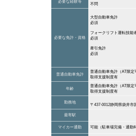
必要な経験等
不問
大型自動車免許
必須
フォークリフト運転技能
必要な免許・資格
必須
牽引免許
必須
普通自動車免許（AT限定
普通自動車免許
取得支援制度有
普通自動車免許（AT限定
年齢
取得支援制度有
勤務地
〒437-0012静岡県袋井
最寄駅
マイカー通勤
可能（駐車場完備・通勤