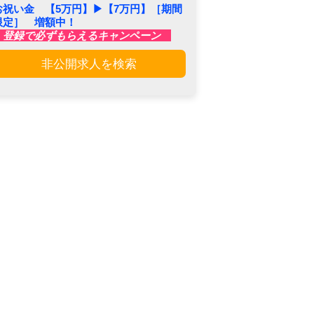
お祝い金 【5万円】▶︎【7万円】［期間
限定］ 増額中！
登録で必ずもらえるキャンペーン
非公開求人を検索