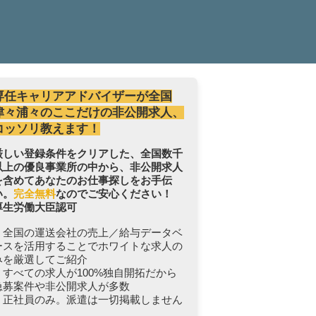
専任キャリアアドバイザーが全国
津々浦々のここだけの非公開求人、
コッソリ教えます！
厳しい登録条件をクリアした、全国数千
以上の優良事業所の中から、非公開求人
を含めてあなたのお仕事探しをお手伝
い。
完全無料
なのでご安心ください！
厚生労働大臣認可
・全国の運送会社の売上／給与データベ
ースを活用することでホワイトな求人の
みを厳選してご紹介
・すべての求人が100%独自開拓だから
急募案件や非公開求人が多数
・正社員のみ。派遣は一切掲載しません