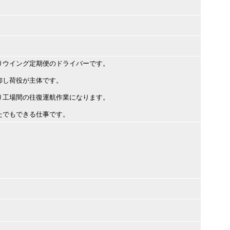
りウイング定期便のドライバーです。
卸し荷役が主体です。
り工場間の往復運航作業になります。
たでもできる仕事です。