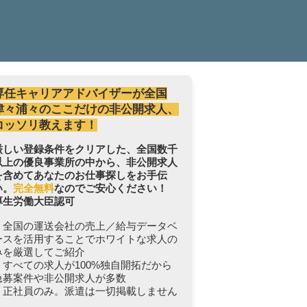
専任キャリアアドバイザーが全国
津々浦々のここだけの非公開求人、
コッソリ教えます！
厳しい登録条件をクリアした、全国数千
以上の優良事業所の中から、非公開求人
を含めてあなたのお仕事探しをお手伝
い。
完全無料
なのでご安心ください！
厚生労働大臣認可
・全国の運送会社の売上／給与データベ
ースを活用することでホワイトな求人の
みを厳選してご紹介
・すべての求人が100%独自開拓だから
急募案件や非公開求人が多数
・正社員のみ。派遣は一切掲載しません