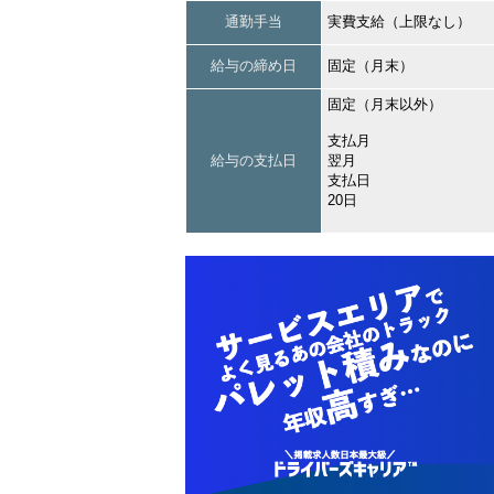
通勤手当
実費支給（上限なし）
給与の締め日
固定（月末）
固定（月末以外）
支払月
給与の支払日
翌月
支払日
20日