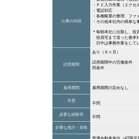
・ＰＣ入力作業（エクセ
・電話対応
・各種帳票の整理、ファ
仕事の内容
・その他本社内の簡単な
＊毎朝本社に出勤し、役
役員宅まで送った後本社
日中は事務作業をして
あり（６ヶ月）
試用期間中の労働条件
試用期間
同条件
雇用期間
雇用期間の定めなし
学歴
不問
必要な経験等
不問
必要な免許・資格
普通自動車免許（AT限定