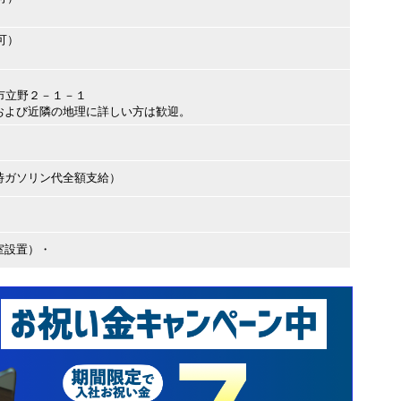
可）
和市立野２－１－１
および近隣の地理に詳しい方は歓迎。
時ガソリン代全額支給）
室設置）・