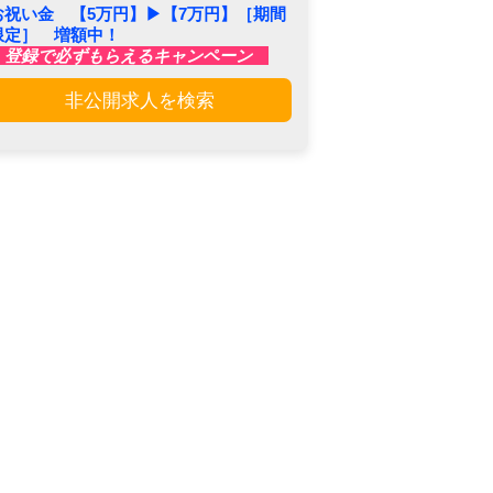
お祝い金 【5万円】▶︎【7万円】［期間
限定］ 増額中！
登録で必ずもらえるキャンペーン
非公開求人を検索