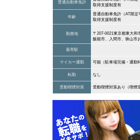
普通自動車免許
取得支援制度有
普通自動車免許（AT限定
年齢
取得支援制度有
〒207-0021東京都東大
勤務地
飯能市、入間市、狭山市
最寄駅
マイカー通勤
可能（駐車場完備・通勤
転勤
なし
受動喫煙対策
受動喫煙対策あり（喫煙