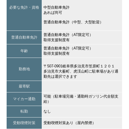
必要な免許・資格
中型自動車免許
あれば尚可
普通自動車免許（中型、大型歓迎）
普通自動車免許（AT限定可）
普通自動車免許
取得支援制度有
普通自動車免許（AT限定可）
年齢
取得支援制度有
〒507-0901岐阜県多治見市笠原町１２０１
勤務地
多治見市大薮町、虎渓山町に駐車場があり通
勤先は選択できます
最寄駅
可能（駐車場完備・通勤時ガソリン代全額支
マイカー通勤
給）
転勤
なし
受動喫煙対策
受動喫煙対策あり（屋内禁煙）