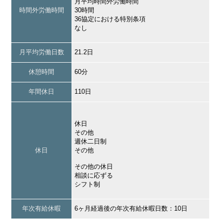
月平均時間外労働時間
時間外労働時間
30時間
36協定における特別条項
なし
月平均労働日数
21.2日
休憩時間
60分
年間休日
110日
休日
その他
週休二日制
休日
その他
その他の休日
相談に応ずる
シフト制
年次有給休暇
6ヶ月経過後の年次有給休暇日数：10日