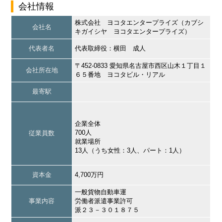
会社情報
株式会社 ヨコタエンタープライズ（カブシ
会社名
キガイシヤ ヨコタエンタープライズ）
代表者名
代表取締役：横田 成人
〒452-0833 愛知県名古屋市西区山木１丁目１
会社所在地
６５番地 ヨコタビル・リアル
最寄駅
企業全体
700人
従業員数
就業場所
13人（うち女性：3人、パート：1人）
資本金
4,700万円
一般貨物自動車運
事業内容
労働者派遣事業許可
派２３－３０１８７５