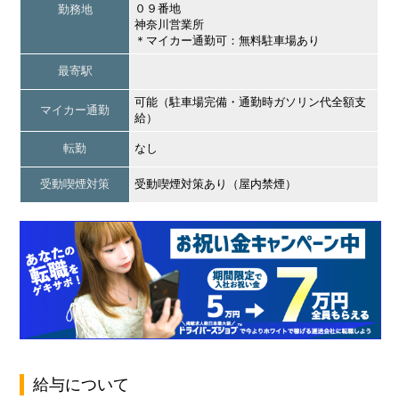
０９番地
勤務地
神奈川営業所
＊マイカー通勤可：無料駐車場あり
最寄駅
可能（駐車場完備・通勤時ガソリン代全額支
マイカー通勤
給）
転勤
なし
受動喫煙対策
受動喫煙対策あり（屋内禁煙）
給与について