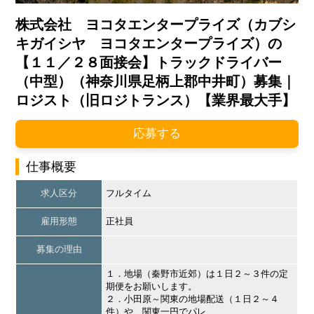
株式会社 ヨコタエンタープライズ（カブシ
キガイシヤ ヨコタエンタープライズ）の
【１１／２８面接会】トラックドライバー
（中型）（神奈川県足柄上郡中井町）募集｜
ロジスト（旧ロジトランス）【業界最大手】
応募する
仕事概要
求人区分
フルタイム
雇用形態
正社員
募集の理由
１．地場（秦野市近郊）は１日２～３件の定
期便をお願いします。
２．小田原～関東の地場配送（１日２～４
件）や、関東一円でパレ