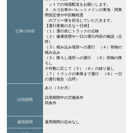
ットでの地場配送をお願いします。
３．カゴ台車やパレットメインの東海・関東
間指定便や中距離程度
のフリー便を担当していただきます。
【運行業務の主な一日例】
仕事の内容
（１）運行前にトラックの点検
（２）健康状態や一日の運行内容の確認（点
呼）
（３）積み込み場所への運行 （４）荷物の
積み込み
（５）降ろし場所への運行 （６）荷物の降
ろし
※件数に応じて（５）（６）の繰り返し
（７）トラックの車庫まで運行 （８）一日
の運行報告（点呼）
あり（３か月）
試用期間中の労働条件
試用期間
同条件
雇用期間
雇用期間の定めなし