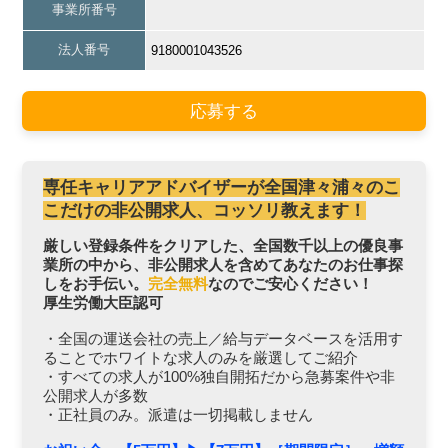
事業所番号
法人番号
9180001043526
応募する
専任キャリアアドバイザーが全国津々浦々のこ
こだけの非公開求人、コッソリ教えます！
厳しい登録条件をクリアした、全国数千以上の優良事
業所の中から、非公開求人を含めてあなたのお仕事探
しをお手伝い。
完全無料
なのでご安心ください！
厚生労働大臣認可
・全国の運送会社の売上／給与データベースを活用す
ることでホワイトな求人のみを厳選してご紹介
・すべての求人が100%独自開拓だから急募案件や非
公開求人が多数
・正社員のみ。派遣は一切掲載しません