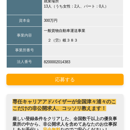
就業場所
13人（うち女性：2人、パート：0人）
資本金
300万円
一般貨物自動車運送事業
事業内容
２（労）岐３８３
事業所番号
法人番号
8200002014383
応募する
専任キャリアアドバイザーが全国津々浦々のこ
こだけの非公開求人、コッソリ教えます！
厳しい登録条件をクリアした、全国数千以上の優良事
業所の中から、非公開求人を含めてあなたのお仕事探
しをお手伝い。
完全無料
なのでご安心ください！