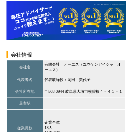
会社情報
有限会社 オーエス（ユウゲンガイシャ オ
会社名
ーエス）
代表者名
代表取締役：岡田 美代子
会社所在地
〒503-0944 岐阜県大垣市横曽根４－４１－１
最寄駅
企業全体
13人
従業員数