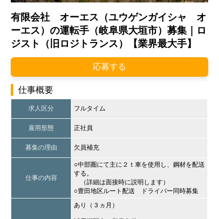
有限会社 オーエス（ユウゲンガイシャ オ
ーエス）の運転手（岐阜県大垣市）募集｜ロ
ジスト（旧ロジトランス）【業界最大手】
応募する
仕事概要
求人区分
フルタイム
雇用形態
正社員
募集の理由
欠員補充
○中部圏にて主に２ｔ車を使用し、鋼材を配送
する。
仕事の内容
（詳細は面接時に説明します）
○豊田地区ルート配送 ドライバー同時募集
あり（３ヵ月）