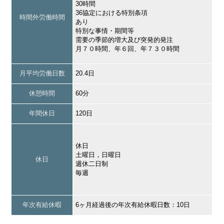
30時間
36協定における特別条項
時間外労働時間
あり
特別な事情・期間等
需要の季節的増大及び突発的発注
月７０時間、年６回、年７３０時間
月平均労働日数
20.4日
休憩時間
60分
年間休日
120日
休日
土曜日，日曜日
休日
週休二日制
毎週
年次有給休暇
6ヶ月経過後の年次有給休暇日数：10日