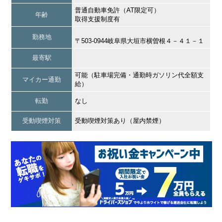
普通自動車免許（AT限定可）
年齢
取得支援制度有
勤務地
〒503-0944岐阜県大垣市横曽根４－４１－１
最寄駅
可能（駐車場完備・通勤時ガソリン代全額支
マイカー通勤
給）
転勤
なし
受動喫煙対策
受動喫煙対策あり（屋内禁煙）