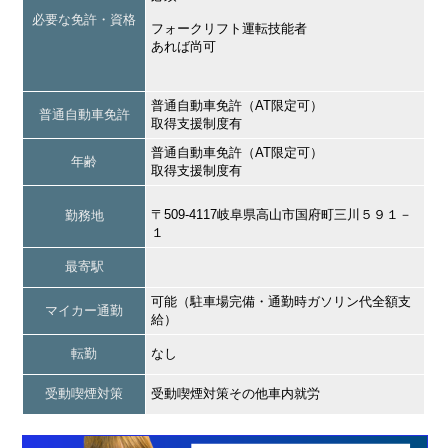
必要な免許・資格
フォークリフト運転技能者
あれば尚可
普通自動車免許（AT限定可）
普通自動車免許
取得支援制度有
普通自動車免許（AT限定可）
年齢
取得支援制度有
〒509-4117岐阜県高山市国府町三川５９１－
勤務地
１
最寄駅
可能（駐車場完備・通勤時ガソリン代全額支
マイカー通勤
給）
転勤
なし
受動喫煙対策
受動喫煙対策その他車内就労