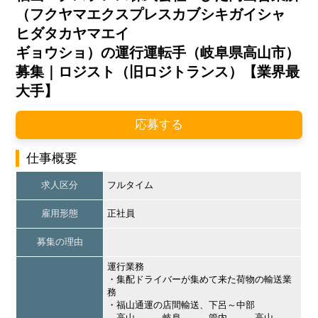
（フクヤマエクスプレスカブシキガイシャ
ヒダタカヤマエイ
ギョウショ）の運行運転手（岐阜県高山市）
募集｜ロジスト（旧ロジトランス）【業界最
大手】
応募する
仕事概要
求人区分
フルタイム
雇用形態
正社員
募集の理由
運行業務
・集配ドライバーが集めて来た荷物の輸送業
務
・福山通運の店間輸送、下呂～中部
高山 → 岐阜 → 管内 → 高山