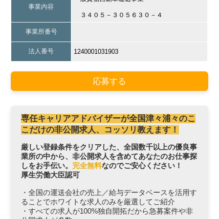
事業内容
３４０５－３０５６３０－４
事業所番号
法人番号
1240001031903
応募する
専任キャリアアドバイザーが全国津々浦々のこ
こだけの非公開求人、コッソリ教えます！
厳しい登録条件をクリアした、全国数千以上の優良事
業所の中から、非公開求人を含めてあなたのお仕事探
しをお手伝い。
完全無料
なのでご安心ください！
厚生労働大臣認可
・全国の運送会社の売上／給与データベースを活用す
ることでホワイトな求人のみを厳選してご紹介
・すべての求人が100%独自開拓だから急募案件や非