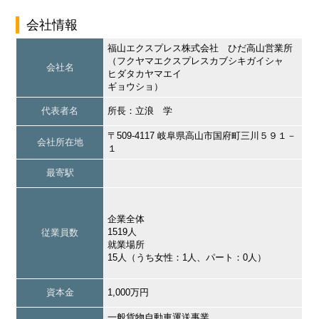
会社情報
福山エクスプレス株式会社 ひだ高山営業所
（フクヤマエクスプレスカブシキガイシャ
会社名
ヒダタカヤマエイ
ギョウショ）
代表者名
所長：立浪 学
〒509-4117 岐阜県高山市国府町三川５９１－
会社所在地
１
最寄駅
企業全体
1519人
従業員数
就業場所
15人（うち女性：1人、パート：0人）
資本金
1,000万円
一般貨物自動車運送事業