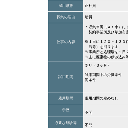
雇用形態
正社員
募集の理由
増員
＊収集車両（４ｔ車）に
契約事業所及び草加市家
※１日に１２０～１３０
仕事の内容
店等）を回ります。
※事業所と処理場を１日
※主に廃棄物の積み込み
あり（３ヶ月）
試用期間中の労働条件
試用期間
同条件
雇用期間
雇用期間の定めなし
学歴
不問
必要な経験等
不問