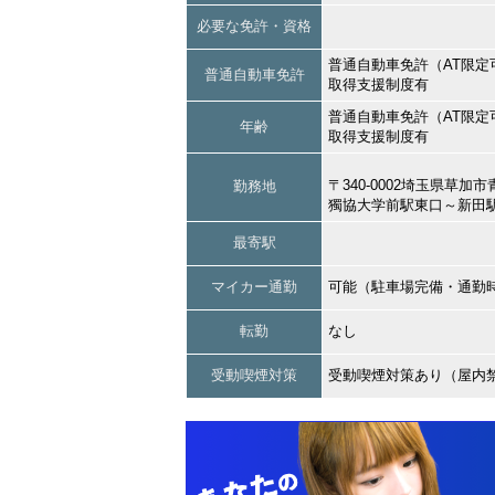
必要な免許・資格
普通自動車免許（AT限定
普通自動車免許
取得支援制度有
普通自動車免許（AT限定
年齢
取得支援制度有
〒340-0002埼玉県草
勤務地
獨協大学前駅東口～新田
最寄駅
マイカー通勤
可能（駐車場完備・通勤
転勤
なし
受動喫煙対策
受動喫煙対策あり（屋内