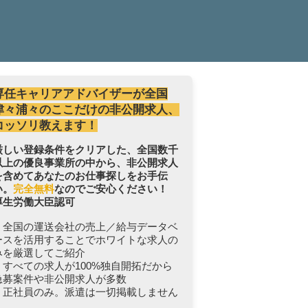
専任キャリアアドバイザーが全国
津々浦々のここだけの非公開求人、
コッソリ教えます！
厳しい登録条件をクリアした、全国数千
以上の優良事業所の中から、非公開求人
を含めてあなたのお仕事探しをお手伝
い。
完全無料
なのでご安心ください！
厚生労働大臣認可
・全国の運送会社の売上／給与データベ
ースを活用することでホワイトな求人の
みを厳選してご紹介
・すべての求人が100%独自開拓だから
急募案件や非公開求人が多数
・正社員のみ。派遣は一切掲載しません