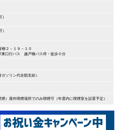
可）
可）
加市青柳２－１９－１０
駅東口行バス 越戸橋バス停・徒歩０分
時ガソリン代全額支給）
禁煙）屋外喫煙場所でのみ喫煙可（年度内に喫煙室を設置予定）