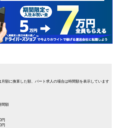
は月額に換算した額、パート求人の場合は時間額を表示しています
時間額
00円
00円