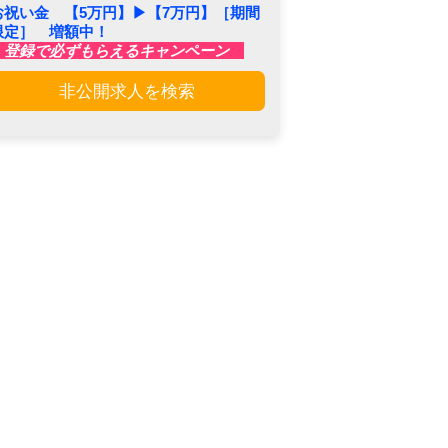
お祝い金 【5万円】▶︎【7万円】［期間
限定］ 増額中！
登録で必ずもらえるキャンペーン
非公開求人を検索