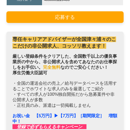
応募する
専任キャリアアドバイザーが全国津々浦々のこ
こだけの非公開求人、コッソリ教えます！
厳しい登録条件をクリアした、全国数千以上の優良事
業所の中から、非公開求人を含めてあなたのお仕事探
しをお手伝い。
完全無料
なのでご安心ください！
厚生労働大臣認可
・全国の運送会社の売上／給与データベースを活用す
ることでホワイトな求人のみを厳選してご紹介
・すべての求人が100%独自開拓だから急募案件や非
公開求人が多数
・正社員のみ。派遣は一切掲載しません
お祝い金 【5万円】▶︎【7万円】［期間限定］ 増額
中！
登録で必ずもらえるキャンペーン