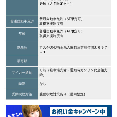
必須（ＡＴ限定不可）
普通自動車免許（AT限定可）
普通自動車免許
取得支援制度有
普通自動車免許（AT限定可）
年齢
取得支援制度有
〒354-0043埼玉県入間郡三芳町竹間沢６９７
勤務地
－１
最寄駅
可能（駐車場完備・通勤時ガソリン代全額支
マイカー通勤
給）
転勤
なし
受動喫煙対策
受動喫煙対策あり（屋内禁煙）