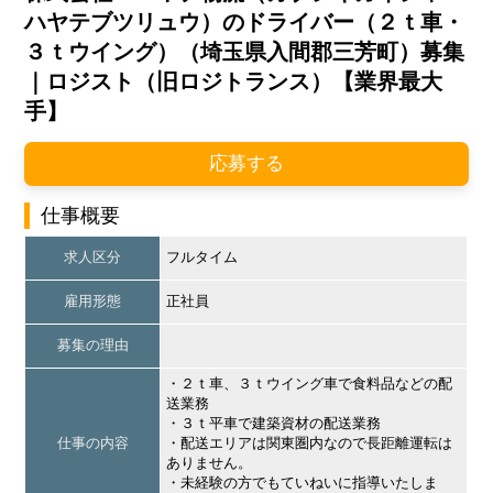
ハヤテブツリュウ）のドライバー（２ｔ車・
３ｔウイング）（埼玉県入間郡三芳町）募集
｜ロジスト（旧ロジトランス）【業界最大
手】
応募する
仕事概要
求人区分
フルタイム
雇用形態
正社員
募集の理由
・２ｔ車、３ｔウイング車で食料品などの配
送業務
・３ｔ平車で建築資材の配送業務
仕事の内容
・配送エリアは関東圏内なので長距離運転は
ありません。
・未経験の方でもていねいに指導いたしま