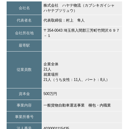
株式会社 ハヤテ物流（カブシキガイシャ
会社名
ハヤテブツリュウ）
代表者名
代表取締役：村上 隼人
〒354-0043 埼玉県入間郡三芳町竹間沢６９７
会社所在地
－１
最寄駅
企業全体
21人
従業員数
就業場所
21人（うち女性：11人、パート：8人）
資本金
500万円
事業内容
一般貨物自動車運送事業 梱包・内職業
事業所番号
法人番号
4030001115435