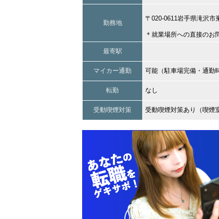
〒020-0611岩手県滝沢
勤務地
＊就業場所への直接のお
最寄駅
マイカー通勤
可能（駐車場完備・通勤
転勤
なし
受動喫煙対策
受動喫煙対策あり（喫煙