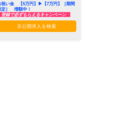
お祝い金 【5万円】▶︎【7万円】［期間
限定］ 増額中！
登録で必ずもらえるキャンペーン
非公開求人を検索