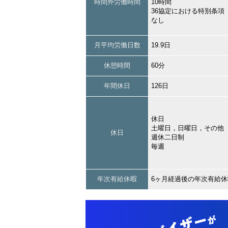
時間外労働時間
10時間
36協定における特別条項
なし
月平均労働日数
19.9日
休憩時間
60分
年間休日
126日
休日
土曜日，日曜日，その他
休日
週休二日制
毎週
年次有給休暇
6ヶ月経過後の年次有給休