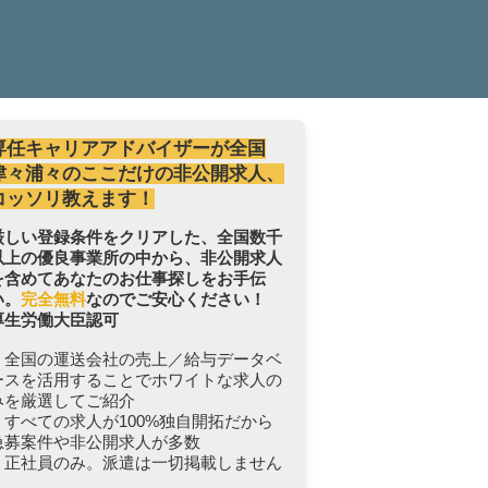
専任キャリアアドバイザーが全国
津々浦々のここだけの非公開求人、
コッソリ教えます！
厳しい登録条件をクリアした、全国数千
以上の優良事業所の中から、非公開求人
を含めてあなたのお仕事探しをお手伝
い。
完全無料
なのでご安心ください！
厚生労働大臣認可
・全国の運送会社の売上／給与データベ
ースを活用することでホワイトな求人の
みを厳選してご紹介
・すべての求人が100%独自開拓だから
急募案件や非公開求人が多数
・正社員のみ。派遣は一切掲載しません