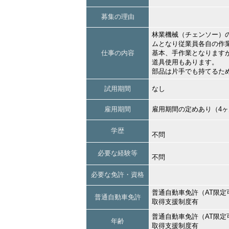
募集の理由
林業機械（チェンソー）
ムとなり従業員各自の作
仕事の内容
基本、手作業となります
道具使用もあります。
部品は片手でも持てるた
試用期間
なし
雇用期間
雇用期間の定めあり（4
学歴
不問
必要な経験等
不問
必要な免許・資格
普通自動車免許（AT限定
普通自動車免許
取得支援制度有
普通自動車免許（AT限定
年齢
取得支援制度有