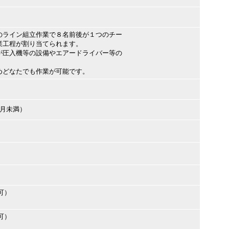
のライン組立作業で８名前後が１つのチー
業工程が割り当てられます。
が圧入機等の設備やエアードライバー等の
めどなたでも作業が可能です。
ヶ月未満）
可）
可）