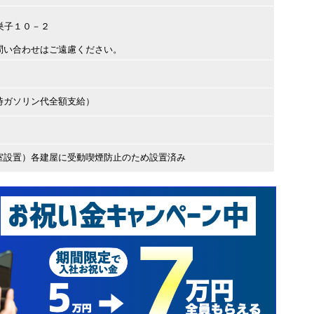
市巣子１０－２
問い合わせはご遠慮ください。
時ガソリン代全額支給）
室設置）各建屋に受動喫煙防止のため設置済み