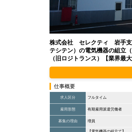
株式会社 セレクティ 岩手支
テシテン）の電気機器の組立（
（旧ロジトランス）【業界最大
仕事概要
求人区分
フルタイム
雇用形態
有期雇用派遣労働者
募集の理由
増員
【電気機器の組立て】