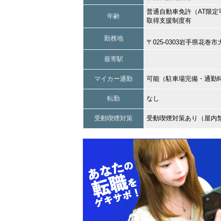
普通自動車免許（AT限定
年齢
取得支援制度有
勤務地
〒025-0303岩手県花
最寄駅
マイカー通勤
可能（駐車場完備・通勤
転勤
なし
受動喫煙対策
受動喫煙対策あり（屋内