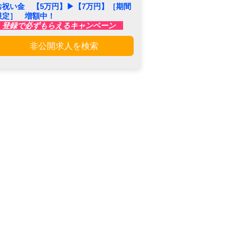
お祝い金 【5万円】▶︎【7万円】［期間
限定］ 増額中！
登録で必ずもらえるキャンペーン
非公開求人を検索