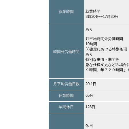
就業時間
就業時間
8時30分〜17時20分
あり
月平均時間外労働時間
10時間
36協定における特別条項
時間外労働時間
あり
特別な事情・期間等
急な仕様変更などの場合
９時間、年７２０時間ま
月平均労働日数
20.1日
休憩時間
65分
年間休日
123日
休日