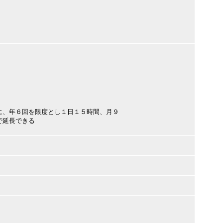
に、年６回を限度とし１日１５時間、月９
で延長できる