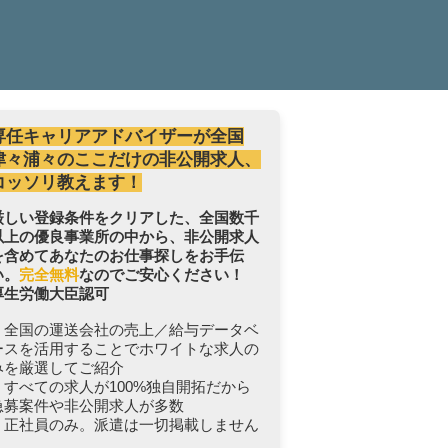
専任キャリアアドバイザーが全国
津々浦々のここだけの非公開求人、
コッソリ教えます！
厳しい登録条件をクリアした、全国数千
以上の優良事業所の中から、非公開求人
を含めてあなたのお仕事探しをお手伝
い。
完全無料
なのでご安心ください！
厚生労働大臣認可
・全国の運送会社の売上／給与データベ
ースを活用することでホワイトな求人の
みを厳選してご紹介
・すべての求人が100%独自開拓だから
急募案件や非公開求人が多数
・正社員のみ。派遣は一切掲載しません