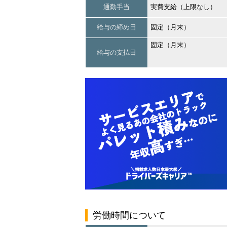
通勤手当
実費支給（上限なし）
給与の締め日
固定（月末）
固定（月末）
給与の支払日
労働時間について