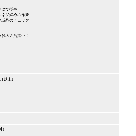
務にて従事
しネジ締めの作業
完成品のチェック
０代の方活躍中！
ヶ月以上）
可）