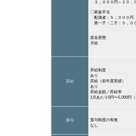
３，０００円～２０，
〇家族手当
配偶者：５，０００円
第一子・二子：５，０
賃金形態
月給
昇給制度
あり
昇給（前年度実績）
昇給
あり
昇給金額／昇給率
1月あたり0円〜5,000
賞与制度の有無
賞与
なし