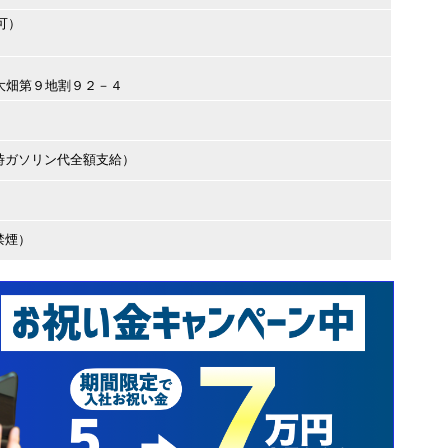
可）
巻市大畑第９地割９２－４
時ガソリン代全額支給）
禁煙）