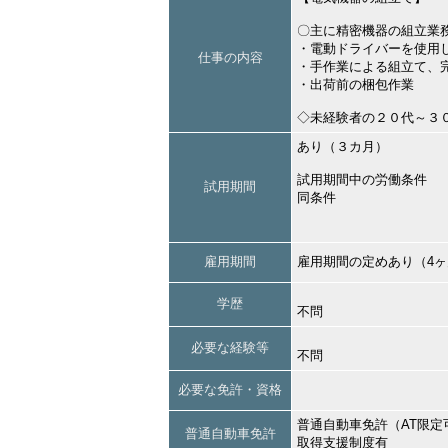
〇主に精密機器の組立業
・電動ドライバーを使用
仕事の内容
・手作業による組立て、
・出荷前の梱包作業
◇未経験者の２０代～３
あり（３カ月）
試用期間中の労働条件
試用期間
同条件
雇用期間
雇用期間の定めあり（4
学歴
不問
必要な経験等
不問
必要な免許・資格
普通自動車免許（AT限定
普通自動車免許
取得支援制度有