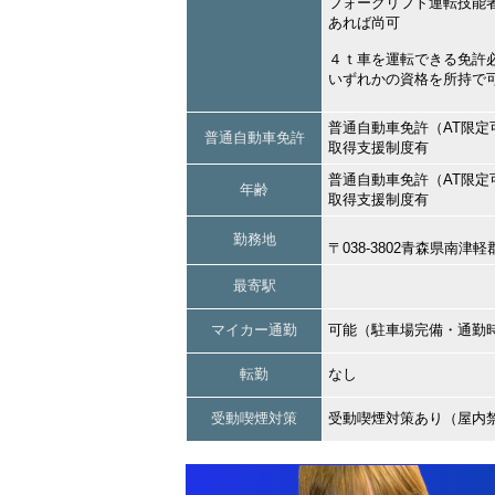
フォークリフト運転技能
あれば尚可
４ｔ車を運転できる免許
いずれかの資格を所持で
普通自動車免許（AT限定
普通自動車免許
取得支援制度有
普通自動車免許（AT限定
年齢
取得支援制度有
勤務地
〒038-3802青森県南
最寄駅
マイカー通勤
可能（駐車場完備・通勤
転勤
なし
受動喫煙対策
受動喫煙対策あり（屋内