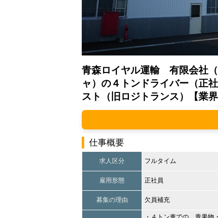
青森ロイヤル運輸 有限会社（
ャ）の４トンドライバー（正社
スト（旧ロジトランス）【業界
仕事概要
求人区分
フルタイム
雇用形態
正社員
募集の理由
欠員補充
・４トン車での、青果物