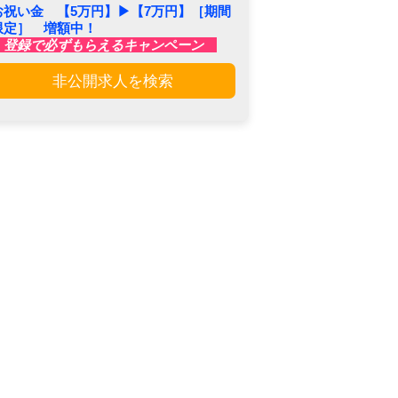
お祝い金 【5万円】▶︎【7万円】［期間
限定］ 増額中！
登録で必ずもらえるキャンペーン
非公開求人を検索