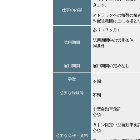
きます。
仕事の内容
※トラックへの積荷の積
※配送範囲は主に地場と
あり（３ヶ月）
試用期間中の労働条件
試用期間
同条件
雇用期間
雇用期間の定めなし
学歴
不問
必要な経験等
不問
中型自動車免許
必須
８トン限定中型自動車免
必須
必要な免許・資格