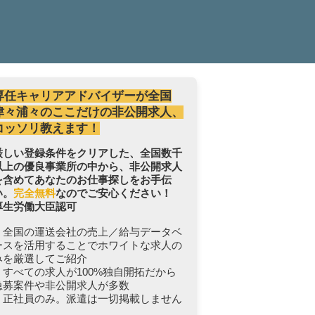
専任キャリアアドバイザーが全国
津々浦々のここだけの非公開求人、
コッソリ教えます！
厳しい登録条件をクリアした、全国数千
以上の優良事業所の中から、非公開求人
を含めてあなたのお仕事探しをお手伝
い。
完全無料
なのでご安心ください！
厚生労働大臣認可
・全国の運送会社の売上／給与データベ
ースを活用することでホワイトな求人の
みを厳選してご紹介
・すべての求人が100%独自開拓だから
急募案件や非公開求人が多数
・正社員のみ。派遣は一切掲載しません