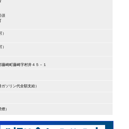
者
必須
可
可）
可）
津軽郡藤崎町藤崎字村井４５－１
時ガソリン代全額支給）
禁煙）