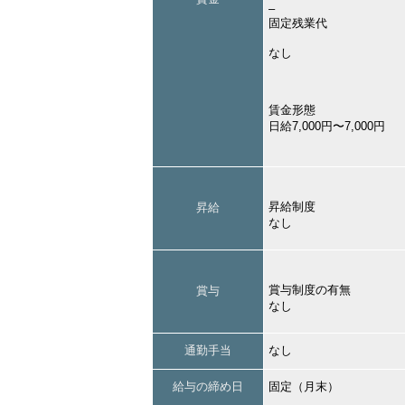
–
固定残業代
なし
賃金形態
日給7,000円〜7,000円
昇給制度
昇給
なし
賞与制度の有無
賞与
なし
通勤手当
なし
給与の締め日
固定（月末）