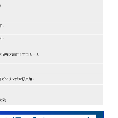
許
可）
可）
台市宮城野区扇町４丁目６－８
時ガソリン代全額支給）
禁煙）