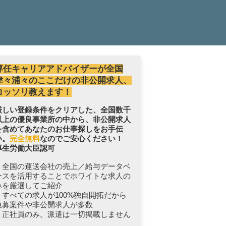
専任キャリアアドバイザーが全国
津々浦々のここだけの非公開求人、
コッソリ教えます！
厳しい登録条件をクリアした、全国数千
以上の優良事業所の中から、非公開求人
を含めてあなたのお仕事探しをお手伝
い。
完全無料
なのでご安心ください！
厚生労働大臣認可
・全国の運送会社の売上／給与データベ
ースを活用することでホワイトな求人の
みを厳選してご紹介
・すべての求人が100%独自開拓だから
急募案件や非公開求人が多数
・正社員のみ。派遣は一切掲載しません