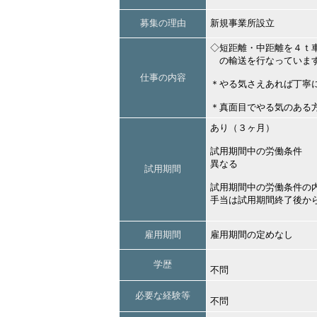
募集の理由
新規事業所設立
◇短距離・中距離を４ｔ
の輸送を行なっていま
仕事の内容
＊やる気さえあれば丁寧
＊真面目でやる気のある
あり（３ヶ月）
試用期間中の労働条件
異なる
試用期間
試用期間中の労働条件の
手当は試用期間終了後か
雇用期間
雇用期間の定めなし
学歴
不問
必要な経験等
不問