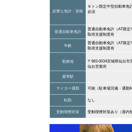
８トン限定中型自動車免
必要な免許・資格
必須
普通自動車免許（AT限定
普通自動車免許
取得支援制度有
普通自動車免許（AT限定
年齢
取得支援制度有
〒983-0034宮城県仙
勤務地
仙台営業所
最寄駅
マイカー通勤
可能（駐車場完備・通勤
転勤
なし
受動喫煙対策
受動喫煙対策あり（屋内