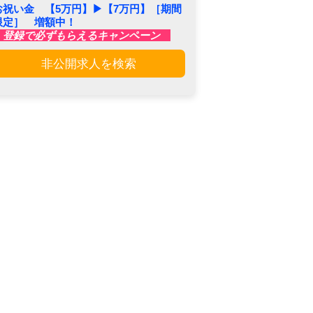
お祝い金 【5万円】▶︎【7万円】［期間
限定］ 増額中！
登録で必ずもらえるキャンペーン
非公開求人を検索