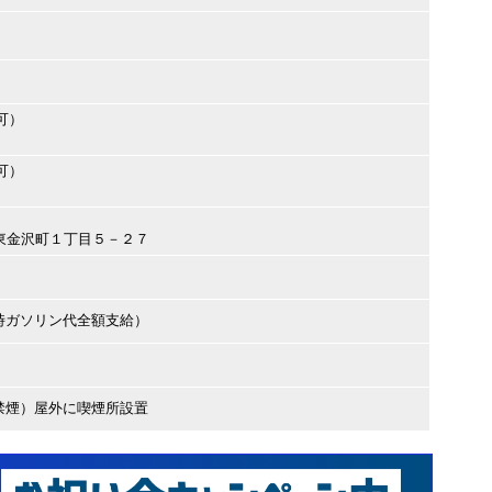
可）
可）
立市東金沢町１丁目５－２７
時ガソリン代全額支給）
禁煙）屋外に喫煙所設置