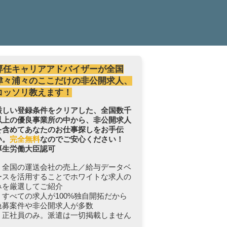
専任キャリアアドバイザーが全国
津々浦々のここだけの非公開求人、
コッソリ教えます！
厳しい登録条件をクリアした、全国数千
以上の優良事業所の中から、非公開求人
を含めてあなたのお仕事探しをお手伝
い。
完全無料
なのでご安心ください！
厚生労働大臣認可
・全国の運送会社の売上／給与データベ
ースを活用することでホワイトな求人の
みを厳選してご紹介
・すべての求人が100%独自開拓だから
急募案件や非公開求人が多数
・正社員のみ。派遣は一切掲載しません