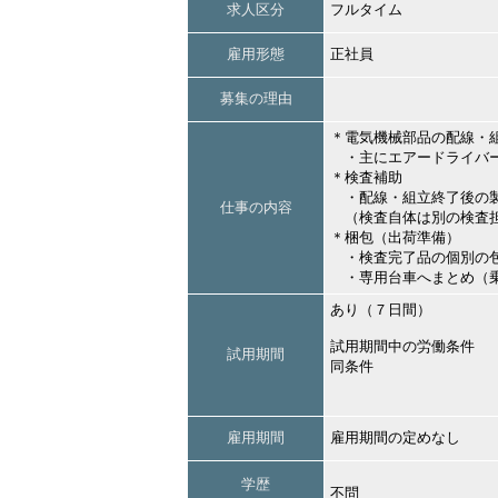
求人区分
フルタイム
雇用形態
正社員
募集の理由
＊電気機械部品の配線・
・主にエアードライバ
＊検査補助
・配線・組立終了後の製
仕事の内容
（検査自体は別の検査
＊梱包（出荷準備）
・検査完了品の個別の包
・専用台車へまとめ（
あり（７日間）
試用期間中の労働条件
試用期間
同条件
雇用期間
雇用期間の定めなし
学歴
不問