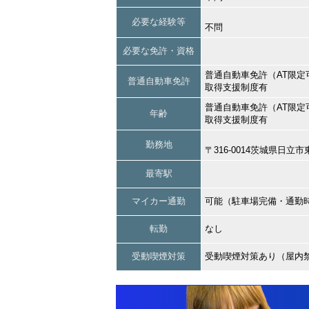
必要な経験等
不問
必要な免許・資格
普通自動車免許（AT限定
普通自動車免許
取得支援制度有
普通自動車免許（AT限定
年齢
取得支援制度有
勤務地
〒316-0014茨城県日
最寄駅
マイカー通勤
可能（駐車場完備・通勤
転勤
なし
受動喫煙対策
受動喫煙対策あり（屋内