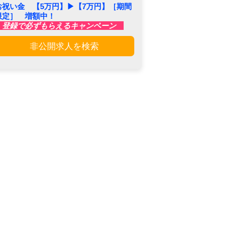
お祝い金 【5万円】▶︎【7万円】［期間
限定］ 増額中！
登録で必ずもらえるキャンペーン
非公開求人を検索