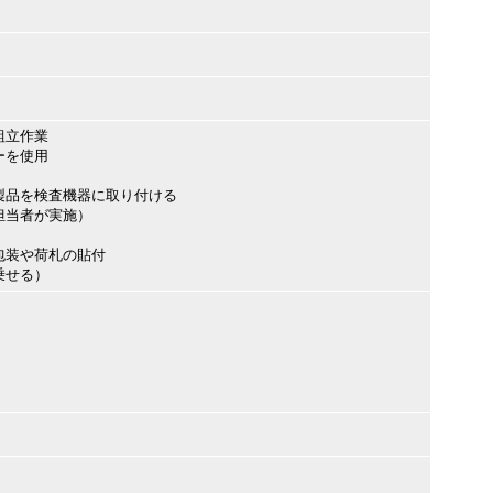
組立作業
ーを使用
品を検査機器に取り付ける
担当者が実施）
装や荷札の貼付
乗せる）