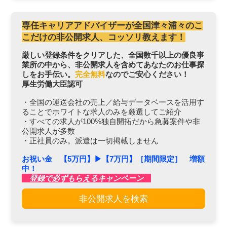
専任キャリアアドバイザーが全国津々浦々のこ
こだけの非公開求人、コッソリ教えます！
厳しい登録条件をクリアした、全国数千以上の優良事
業所の中から、非公開求人を含めてあなたのお仕事探
しをお手伝い。
完全無料
なのでご安心ください！
厚生労働大臣認可
・全国の運送会社の売上／給与データベースを活用す
ることでホワイトな求人のみを厳選してご紹介
・すべての求人が100%独自開拓だから急募案件や非
公開求人が多数
・正社員のみ。派遣は一切掲載しません
お祝い金 【5万円】▶︎【7万円】［期間限定］ 増額
中！
登録で必ずもらえるキャンペーン
非公開求人を検索