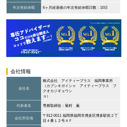
年次有給休暇
6ヶ月経過後の年次有給休暇日数：10日
会社情報
株式会社 アイティープラス 福岡事業所
（カブシキガイシャ アイティープラス フ
会社名
クオカジギョウシ
ョ）
代表者名
専務取締役：菊村 薫
〒812-0011 福岡県福岡市博多区博多駅前２丁
会社所在地
目４番１２号４Ｆ