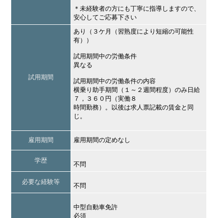
＊未経験者の方にも丁寧に指導しますので、
安心してご応募下さい
あり（３ケ月（習熟度により短縮の可能性
有））
試用期間中の労働条件
異なる
試用期間
試用期間中の労働条件の内容
横乗り助手期間（１～２週間程度）のみ日給
７，３６０円（実働８
時間勤務）。以後は求人票記載の賃金と同
じ。
雇用期間
雇用期間の定めなし
学歴
不問
必要な経験等
不問
中型自動車免許
必須