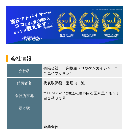
会社情報
有限会社 日栄物産（ユウゲンガイシャ ニ
会社名
チエイブッサン）
代表者名
代表取締役：道垣内 誠
〒003-0874 北海道札幌市白石区米里４条３丁
会社所在地
目１番３３号
最寄駅
企業全体