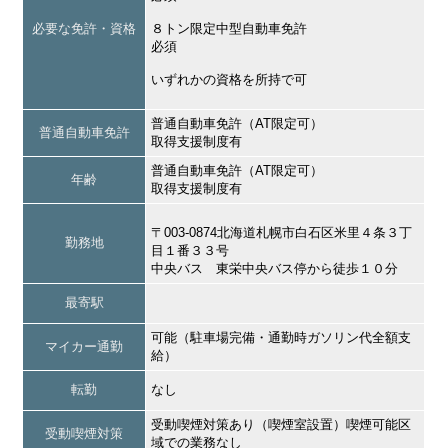
必要な免許・資格
８トン限定中型自動車免許
必須
いずれかの資格を所持で可
普通自動車免許（AT限定可）
普通自動車免許
取得支援制度有
普通自動車免許（AT限定可）
年齢
取得支援制度有
〒003-0874北海道札幌市白石区米里４条３丁
勤務地
目１番３３号
中央バス 東栄中央バス停から徒歩１０分
最寄駅
可能（駐車場完備・通勤時ガソリン代全額支
マイカー通勤
給）
転勤
なし
受動喫煙対策あり（喫煙室設置）喫煙可能区
受動喫煙対策
域での業務なし