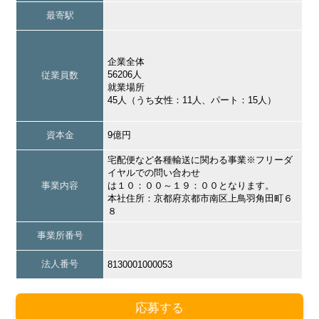
最寄駅
企業全体
56206人
従業員数
就業場所
45人（うち女性：11人、パート：15人）
資本金
9億円
宅配便など各種輸送に関わる事業※フリーダ
イヤルでの問い合わせ
事業内容
は１０：００～１９：００となります。
本社住所：京都府京都市南区上鳥羽角田町６
８
事業所番号
法人番号
8130001000053
応募する