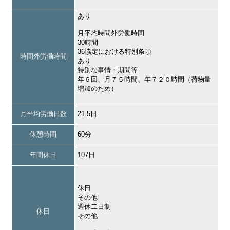
あり
月平均時間外労働時間
30時間
36協定における特別条項
時間外労働時間
あり
特別な事情・期間等
年６回、月７５時間、年７２０時間（荷物量
増加のため）
月平均労働日数
21.5日
休憩時間
60分
年間休日
107日
休日
その他
週休二日制
休日
その他