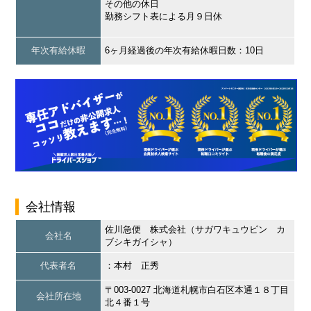
その他の休日
勤務シフト表による月９日休
年次有給休暇
6ヶ月経過後の年次有給休暇日数：10日
会社情報
佐川急便 株式会社（サガワキュウビン カ
会社名
ブシキガイシャ）
代表者名
：本村 正秀
〒003-0027 北海道札幌市白石区本通１８丁目
会社所在地
北４番１号