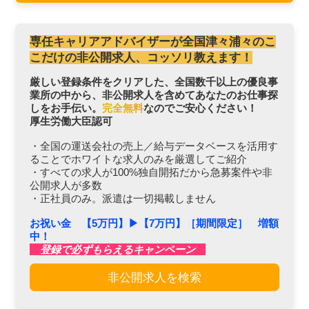
専任キャリアアドバイザーが全国津々浦々のこ
こだけの非公開求人、コッソリ教えます！
厳しい登録条件をクリアした、全国数千以上の優良事
業所の中から、非公開求人を含めてあなたのお仕事探
しをお手伝い。
完全無料
なのでご安心ください！
厚生労働大臣認可
・全国の運送会社の売上／給与データベースを活用す
ることでホワイトな求人のみを厳選してご紹介
・すべての求人が100%独自開拓だから急募案件や非
公開求人が多数
・正社員のみ。派遣は一切掲載しません
お祝い金 【5万円】▶︎【7万円】［期間限定］ 増額
中！
登録で必ずもらえるキャンペーン
非公開求人を検索