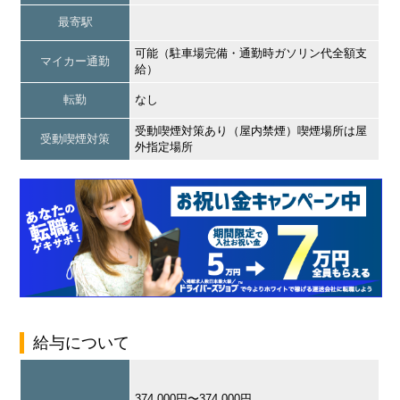
最寄駅
可能（駐車場完備・通勤時ガソリン代全額支
マイカー通勤
給）
転勤
なし
受動喫煙対策あり（屋内禁煙）喫煙場所は屋
受動喫煙対策
外指定場所
給与について
374,000円〜374,000円