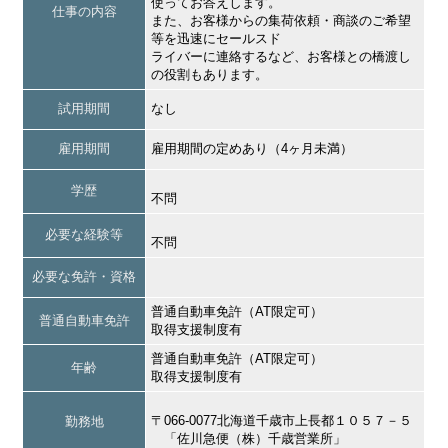
使ってお答えします。
仕事の内容
また、お客様からの集荷依頼・商談のご希望
等を迅速にセールスド
ライバーに連絡するなど、お客様との橋渡し
の役割もあります。
試用期間
なし
雇用期間
雇用期間の定めあり（4ヶ月未満）
学歴
不問
必要な経験等
不問
必要な免許・資格
普通自動車免許（AT限定可）
普通自動車免許
取得支援制度有
普通自動車免許（AT限定可）
年齢
取得支援制度有
〒066-0077北海道千歳市上長都１０５７－５
勤務地
「佐川急便（株）千歳営業所」