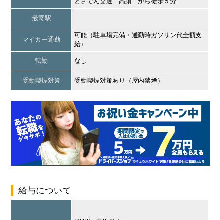
とさでん交通 高須 から徒歩５分
最寄駅
可能（駐車場完備・通勤時ガソリン代全額支
マイカー通勤
給）
転勤
なし
受動喫煙対策
受動喫煙対策あり（屋内禁煙）
給与について