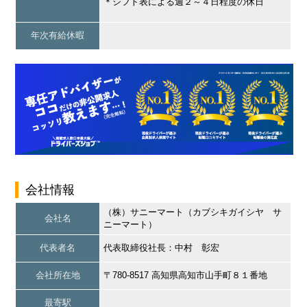
＊シフト表による週２～４日程度の休日
年次有給休暇
会社情報
（株）サニーマート（カブシキガイシヤ サ
会社名
ニーマート）
代表者名
代表取締役社長：中村 彰宏
会社所在地
〒780-8517 高知県高知市山手町８１番地
最寄駅