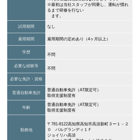
※最初は当社スタッフが同乗し、運転が慣れ
るまで研修を行ない
ます。
試用期間
なし
雇用期間
雇用期間の定めあり（4ヶ月以上）
学歴
不問
必要な経験等
不問
必要な免許・資格
普通自動車免許（AT限定可）
普通自動車免許
取得支援制度有
普通自動車免許（AT限定可）
年齢
取得支援制度有
〒781-8122高知県高知市高須新町３ー１－２
０ パルグランディ１Ｆ
勤務地
ジョイリハ高須