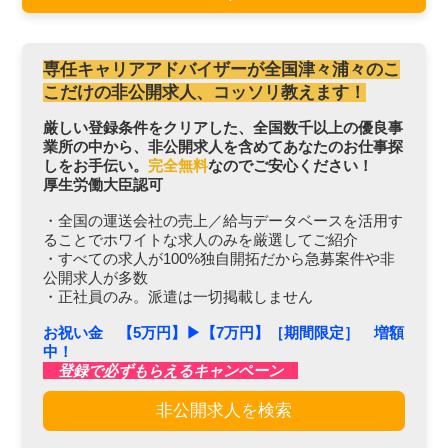
専任キャリアアドバイザーが全国津々浦々のこ
こだけの非公開求人、コッソリ教えます！
厳しい登録条件をクリアした、全国数千以上の優良事
業所の中から、非公開求人を含めてあなたのお仕事探
しをお手伝い。
完全無料
なのでご安心ください！
厚生労働大臣認可
・全国の運送会社の売上／給与データベースを活用す
ることでホワイトな求人のみを厳選してご紹介
・すべての求人が100%独自開拓だから急募案件や非
公開求人が多数
・正社員のみ。派遣は一切掲載しません
お祝い金 【5万円】▶︎【7万円】［期間限定］ 増額
中！
登録で必ずもらえるキャンペーン
非公開求人を検索