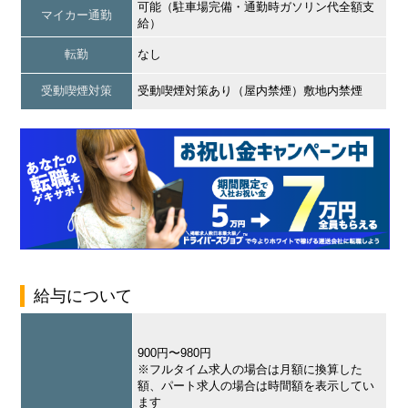
可能（駐車場完備・通勤時ガソリン代全額支
マイカー通勤
給）
転勤
なし
受動喫煙対策
受動喫煙対策あり（屋内禁煙）敷地内禁煙
給与について
900円〜980円
※フルタイム求人の場合は月額に換算した
額、パート求人の場合は時間額を表示してい
ます