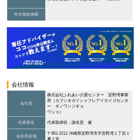
年次有給休暇
会社情報
株式会社ふれあい介護センター 宜野湾事業
所（カブシキガイシャフレアイカイゴセンタ
会社名
ー ギノワンジギョ
ウショ）
代表者名
代表取締役：謝名堂 健
〒901-2211 沖縄県宜野湾市字宜野湾１丁目１
会社所在地
番２号