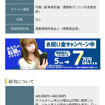
可能（駐車場完備・通勤時ガソリン代全額支
マイカー通勤
給）
転勤
なし
受動喫煙対策
受動喫煙対策あり（喫煙室設置）
給与について
440,000円〜460,000円
※フルタイム求人の場合は月額に換算した
額、パート求人の場合は時間額を表示してい