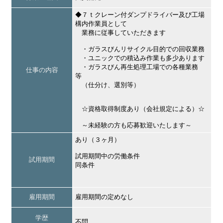
◆７ｔクレーン付ダンプドライバー及び工場
構内作業員として
業務に従事していただきます
・ガラスびんリサイクル目的での回収業務
・ユニックでの積込み作業も多少あります
・ガラスびん再生処理工場での各種業務
仕事の内容
等
（仕分け、選別等）
☆資格取得制度あり（会社規定による）☆
～未経験の方も応募歓迎いたします～
あり（３ヶ月）
試用期間中の労働条件
試用期間
同条件
雇用期間
雇用期間の定めなし
学歴
不問