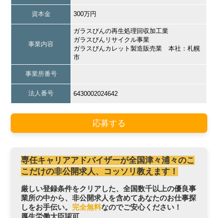
資本金
300万円
ガラスびんの再生処理回収加工業
ガラスびんリサイクル事業
事業内容
ガラスびんカレット製造販売業 本社：札幌
市
事業所番号
法人番号
6430002024642
応募する
専任キャリアアドバイザーが全国津々浦々のこ
こだけの非公開求人、コッソリ教えます！
厳しい登録条件をクリアした、全国数千以上の優良事
業所の中から、非公開求人を含めてあなたのお仕事探
しをお手伝い。
完全無料
なのでご安心ください！
厚生労働大臣認可