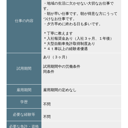
・地域の生活に欠かせない大切なお仕事で
す。
・朝が早い仕事です。朝が得意な方にうって
つけなお仕事です。
仕事の内容
・夕方早めに終わる日も多いです。
＊丁寧に教えます
＊入社報奨金あり（入社３ヶ月、１年後）
＊大型自動車免許取得制度あり
＊４ｔ車以上の経験者優遇
あり（３ヶ月）
試用期間中の労働条件
試用期間
同条件
雇用期間
雇用期間の定めなし
学歴
不問
必要な経験等
不問
必要な免許・資格