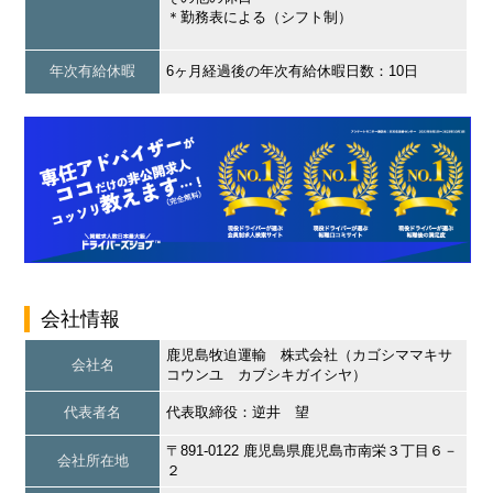
＊勤務表による（シフト制）
年次有給休暇
6ヶ月経過後の年次有給休暇日数：10日
会社情報
鹿児島牧迫運輸 株式会社（カゴシママキサ
会社名
コウンユ カブシキガイシヤ）
代表者名
代表取締役：逆井 望
〒891-0122 鹿児島県鹿児島市南栄３丁目６－
会社所在地
２