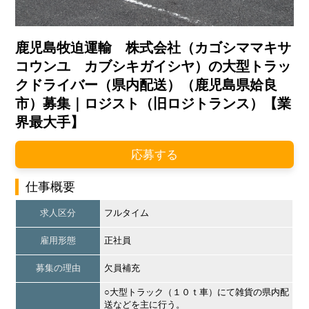
鹿児島牧迫運輸 株式会社（カゴシママキサ
コウンユ カブシキガイシヤ）の大型トラッ
クドライバー（県内配送）（鹿児島県姶良
市）募集｜ロジスト（旧ロジトランス）【業
界最大手】
応募する
仕事概要
求人区分
フルタイム
雇用形態
正社員
募集の理由
欠員補充
○大型トラック（１０ｔ車）にて雑貨の県内配
送などを主に行う。