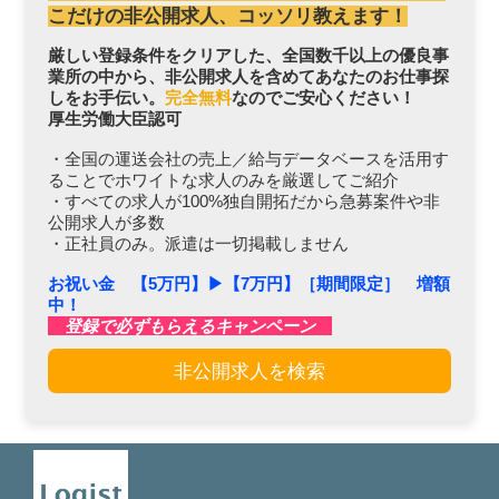
こだけの非公開求人、コッソリ教えます！
厳しい登録条件をクリアした、全国数千以上の優良事
業所の中から、非公開求人を含めてあなたのお仕事探
しをお手伝い。
完全無料
なのでご安心ください！
厚生労働大臣認可
・全国の運送会社の売上／給与データベースを活用す
ることでホワイトな求人のみを厳選してご紹介
・すべての求人が100%独自開拓だから急募案件や非
公開求人が多数
・正社員のみ。派遣は一切掲載しません
お祝い金 【5万円】▶︎【7万円】［期間限定］ 増額
中！
登録で必ずもらえるキャンペーン
非公開求人を検索