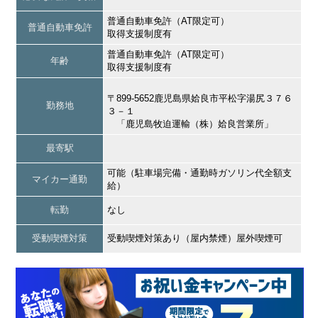
普通自動車免許（AT限定可）
普通自動車免許
取得支援制度有
普通自動車免許（AT限定可）
年齢
取得支援制度有
〒899-5652鹿児島県姶良市平松字湯尻３７６
勤務地
３－１
「鹿児島牧迫運輸（株）姶良営業所」
最寄駅
可能（駐車場完備・通勤時ガソリン代全額支
マイカー通勤
給）
転勤
なし
受動喫煙対策
受動喫煙対策あり（屋内禁煙）屋外喫煙可