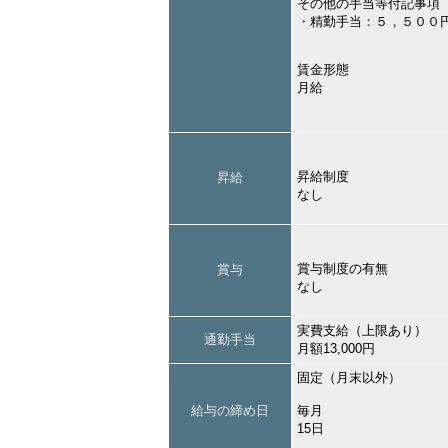
その他の手当等付記事項
・精勤手当：５，５００
賃金形態
月給
昇給制度
昇給
なし
賞与制度の有無
賞与
なし
実費支給（上限あり）
通勤手当
月額13,000円
固定（月末以外）
給与の締め日
毎月
15日