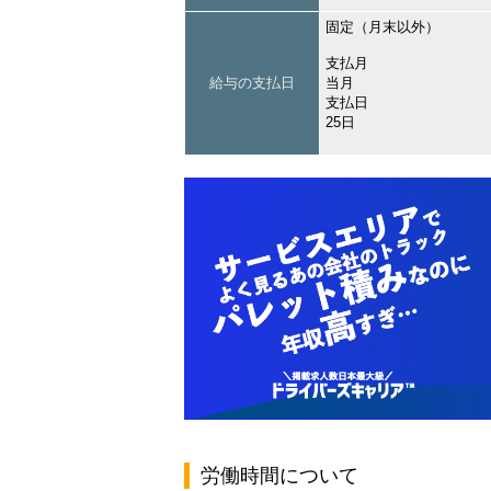
固定（月末以外）
支払月
給与の支払日
当月
支払日
25日
労働時間について