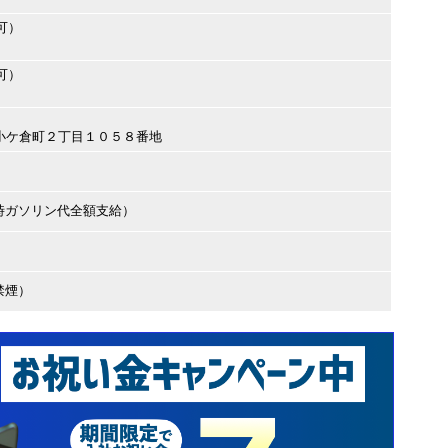
可）
可）
崎市小ケ倉町２丁目１０５８番地
時ガソリン代全額支給）
禁煙）