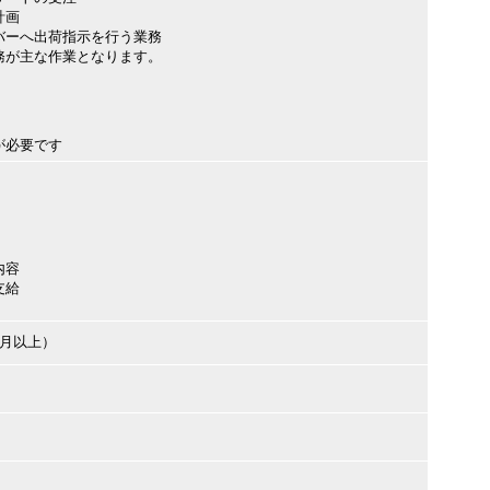
計画
バーへ出荷指示を行う業務
務が主な作業となります。
が必要です
内容
支給
ヶ月以上）