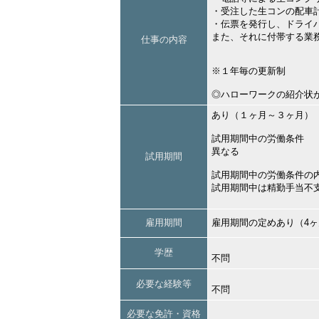
・受注した生コンの配車
・伝票を発行し、ドライ
また、それに付帯する業
仕事の内容
※１年毎の更新制
◎ハローワークの紹介状
あり（１ヶ月～３ヶ月）
試用期間中の労働条件
異なる
試用期間
試用期間中の労働条件の
試用期間中は精勤手当不
雇用期間
雇用期間の定めあり（4
学歴
不問
必要な経験等
不問
必要な免許・資格