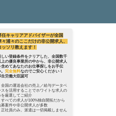
専任キャリアアドバイザーが全国
津々浦々のここだけの非公開求人、
コッソリ教えます！
厳しい登録条件をクリアした、全国数千
以上の優良事業所の中から、非公開求人
を含めてあなたのお仕事探しをお手伝
い。
完全無料
なのでご安心ください！
厚生労働大臣認可
・全国の運送会社の売上／給与データベ
ースを活用することでホワイトな求人の
みを厳選してご紹介
・すべての求人が100%独自開拓だから
急募案件や非公開求人が多数
・正社員のみ。派遣は一切掲載しません