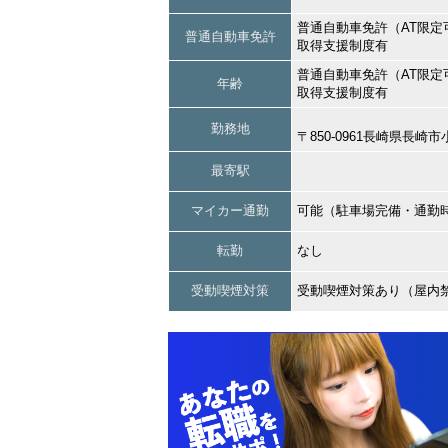
普通自動車免許（AT限定
普通自動車免許
取得支援制度有
普通自動車免許（AT限定
年齢
取得支援制度有
勤務地
〒850-0961長崎県長
最寄駅
マイカー通勤
可能（駐車場完備・通勤
転勤
なし
受動喫煙対策
受動喫煙対策あり（屋内