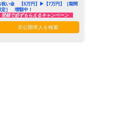
お祝い金 【5万円】▶︎【7万円】［期間
限定］ 増額中！
登録で必ずもらえるキャンペーン
非公開求人を検索