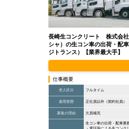
長崎生コンクリート 株式会社
シャ）の生コン車の出荷・配車
ジトランス）【業界最大手】
仕事概要
求人区分
フルタイム
雇用形態
正社員以外（契約社員）
募集の理由
欠員補充
生コン車の出荷・配車業
・電話等による生コンク