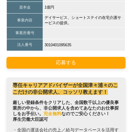
資本金
1億円
デイサービス、ショートステイの在宅介護サ
事業内容
ービスの提供。
事業所番号
法人番号
3010401095635
応募する
専任キャリアアドバイザーが全国津々浦々のこ
こだけの非公開求人、コッソリ教えます！
厳しい登録条件をクリアした、全国数千以上の優良事
業所の中から、非公開求人を含めてあなたのお仕事探
しをお手伝い。
完全無料
なのでご安心ください！
厚生労働大臣認可
・全国の運送会社の売上／給与データベースを活用す