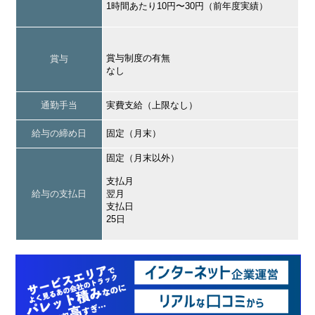
1時間あたり10円〜30円（前年度実績）
賞与制度の有無
賞与
なし
通勤手当
実費支給（上限なし）
給与の締め日
固定（月末）
固定（月末以外）
支払月
給与の支払日
翌月
支払日
25日