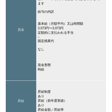
ます
給与の内訳
基本給（月額平均）又は時間額
3,073円〜3,073円
賃金
定額的に支払われる手当
–
固定残業代
なし
賃金形態
時給
昇給制度
あり
昇給（前年度実績）
昇給
あり
昇給金額／昇給率