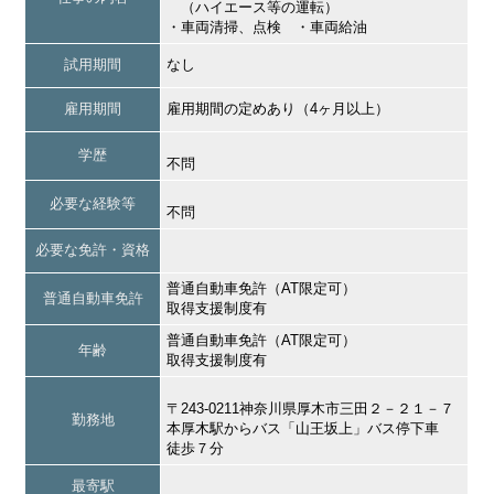
（ハイエース等の運転）
・車両清掃、点検 ・車両給油
試用期間
なし
雇用期間
雇用期間の定めあり（4ヶ月以上）
学歴
不問
必要な経験等
不問
必要な免許・資格
普通自動車免許（AT限定可）
普通自動車免許
取得支援制度有
普通自動車免許（AT限定可）
年齢
取得支援制度有
〒243-0211神奈川県厚木市三田２－２１－７
勤務地
本厚木駅からバス「山王坂上」バス停下車
徒歩７分
最寄駅