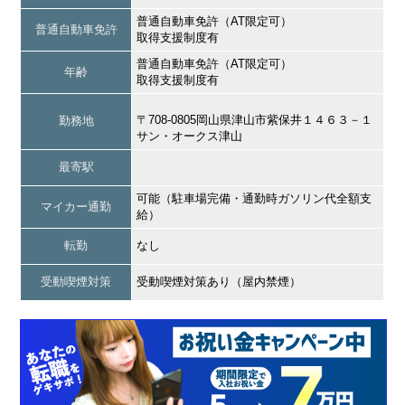
普通自動車免許（AT限定可）
普通自動車免許
取得支援制度有
普通自動車免許（AT限定可）
年齢
取得支援制度有
〒708-0805岡山県津山市紫保井１４６３－１
勤務地
サン・オークス津山
最寄駅
可能（駐車場完備・通勤時ガソリン代全額支
マイカー通勤
給）
転勤
なし
受動喫煙対策
受動喫煙対策あり（屋内禁煙）