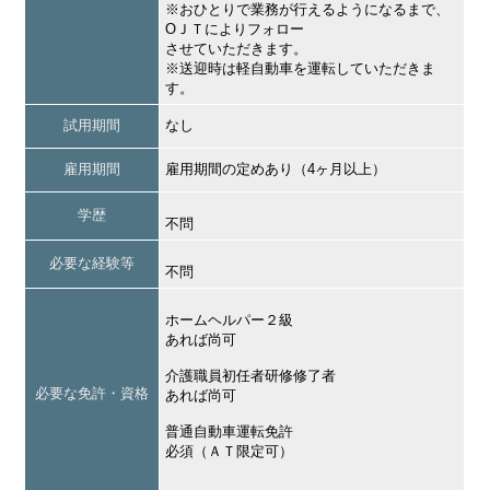
※おひとりで業務が行えるようになるまで、
ОＪＴによりフォロー
させていただきます。
※送迎時は軽自動車を運転していただきま
す。
試用期間
なし
雇用期間
雇用期間の定めあり（4ヶ月以上）
学歴
不問
必要な経験等
不問
ホームヘルパー２級
あれば尚可
介護職員初任者研修修了者
必要な免許・資格
あれば尚可
普通自動車運転免許
必須（ＡＴ限定可）