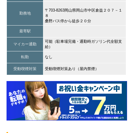
〒703-8263岡山県岡山市中区倉益２０７－１
勤務地
８
桑野バス停から徒歩２０分
最寄駅
可能（駐車場完備・通勤時ガソリン代全額支
マイカー通勤
給）
転勤
なし
受動喫煙対策
受動喫煙対策あり（屋内禁煙）