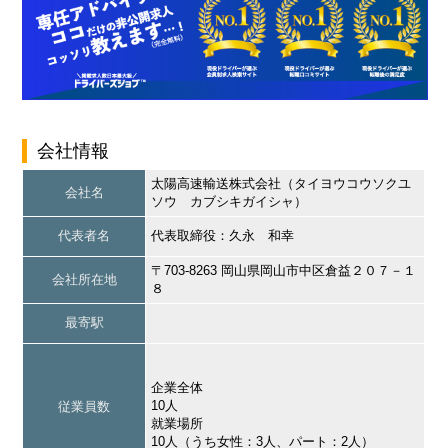
会社情報
太陽高速輸送株式会社（タイヨウコウソクユ
会社名
ソウ カブシキガイシャ）
代表者名
代表取締役：久永 和幸
〒703-8263 岡山県岡山市中区倉益２０７－１
会社所在地
８
最寄駅
企業全体
10人
従業員数
就業場所
10人（うち女性：3人、パート：2人）