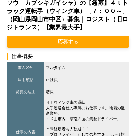
ソウ カブシキガイシャ）の【急募】４ｔト
ラック運転手（ウィング車）［７：００～］
（岡山県岡山市中区）募集｜ロジスト（旧ロ
ジトランス）【業界最大手】
応募する
仕事概要
求人区分
フルタイム
雇用形態
正社員
募集の理由
増員
４ｔウィング車の運転
大手運送会社の専属のお仕事です。地場の配
送業務。
・岡山市内 県南方面の集配ドライバー。
＊未経験者も大歓迎！！
仕事の内容
プロドライバーとしての基本をしっかり指