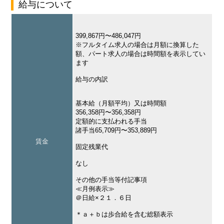
給与について
399,867円〜486,047円
※フルタイム求人の場合は月額に換算した
額、パート求人の場合は時間額を表示してい
ます
給与の内訳
基本給（月額平均）又は時間額
356,358円〜356,358円
定額的に支払われる手当
諸手当65,709円〜353,889円
賃金
固定残業代
なし
その他の手当等付記事項
≪月例表示≫
＠日給×２１．６日
＊ａ＋ｂは歩合給を含む総額表示